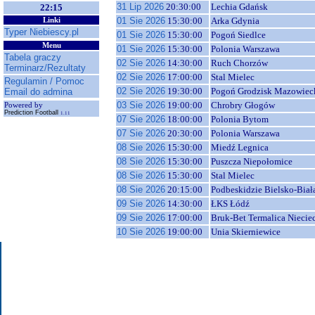
31 Lip 2026
20:30:00
Lechia Gdańsk
22:15
01 Sie 2026
15:30:00
Arka Gdynia
Linki
Typer Niebiescy.pl
01 Sie 2026
15:30:00
Pogoń Siedlce
Menu
01 Sie 2026
15:30:00
Polonia Warszawa
Tabela graczy
02 Sie 2026
14:30:00
Ruch Chorzów
Terminarz/Rezultaty
02 Sie 2026
17:00:00
Stal Mielec
Regulamin / Pomoc
02 Sie 2026
19:30:00
Pogoń Grodzisk Mazowiec
Email do admina
03 Sie 2026
19:00:00
Chrobry Głogów
Powered by
Prediction Football
1.11
07 Sie 2026
18:00:00
Polonia Bytom
07 Sie 2026
20:30:00
Polonia Warszawa
08 Sie 2026
15:30:00
Miedź Legnica
08 Sie 2026
15:30:00
Puszcza Niepołomice
08 Sie 2026
15:30:00
Stal Mielec
08 Sie 2026
20:15:00
Podbeskidzie Bielsko-Biał
09 Sie 2026
14:30:00
ŁKS Łódź
09 Sie 2026
17:00:00
Bruk-Bet Termalica Niecie
10 Sie 2026
19:00:00
Unia Skierniewice