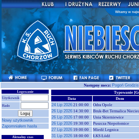
Witamy w najw
Następny mecz:
Pogoń Grodzis
Logowanie
Typowanie [Ge
Użytkownik
Data
Dom
24 Lip 2026
21:00:00
Odra Opole
Hasło
26 Lip 2026
14:30:00
Bruk-Bet Termalica Niecie
26 Lip 2026
17:00:00
Unia Skierniewice
Nowy użytkownik
26 Lip 2026
19:30:00
Puszcza Niepołomice
Zapomniałem hasła
27 Lip 2026
19:00:00
Miedź Legnica
31 Lip 2026
18:00:00
ŁKS Łódź
Aktualny czas