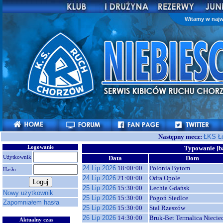
Witamy w najw
Następny mecz:
ŁKS Ł
Logowanie
Typowanie [b
Użytkownik
Data
Dom
24 Lip 2026
18:00:00
Polonia Bytom
Hasło
24 Lip 2026
21:00:00
Odra Opole
25 Lip 2026
15:30:00
Lechia Gdańsk
Nowy użytkownik
25 Lip 2026
15:30:00
Pogoń Siedlce
Zapomniałem hasła
25 Lip 2026
15:30:00
Stal Rzeszów
26 Lip 2026
14:30:00
Bruk-Bet Termalica Niecie
Aktualny czas