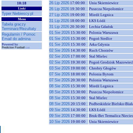
26 Lip 2026
17:00:00
Unia Skierniewice
10:18
26 Lip 2026
19:30:00
Puszcza Niepołomice
Linki
Typer Niebiescy.pl
27 Lip 2026
19:00:00
Miedź Legnica
Menu
31 Lip 2026
18:00:00
ŁKS Łódź
Tabela graczy
31 Lip 2026
20:30:00
Lechia Gdańsk
Terminarz/Rezultaty
01 Sie 2026
15:30:00
Polonia Warszawa
Regulamin / Pomoc
01 Sie 2026
15:30:00
Pogoń Siedlce
Email do admina
01 Sie 2026
15:30:00
Arka Gdynia
Powered by
Prediction Football
1.11
02 Sie 2026
14:30:00
Ruch Chorzów
02 Sie 2026
17:00:00
Stal Mielec
02 Sie 2026
19:30:00
Pogoń Grodzisk Mazowiec
03 Sie 2026
19:00:00
Chrobry Głogów
07 Sie 2026
18:00:00
Polonia Bytom
07 Sie 2026
20:30:00
Polonia Warszawa
08 Sie 2026
15:30:00
Miedź Legnica
08 Sie 2026
15:30:00
Puszcza Niepołomice
08 Sie 2026
15:30:00
Stal Mielec
08 Sie 2026
20:15:00
Podbeskidzie Bielsko-Biał
09 Sie 2026
14:30:00
ŁKS Łódź
09 Sie 2026
17:00:00
Bruk-Bet Termalica Niecie
10 Sie 2026
19:00:00
Unia Skierniewice