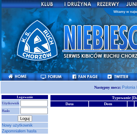
Witamy w najw
Następny mecz:
Polonia
Logowanie
Typowanie [Da
Użytkownik
Data
Dom
Hasło
Nowy użytkownik
Zapomniałem hasła