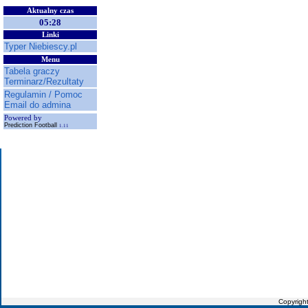
Aktualny czas
05:28
Linki
Typer Niebiescy.pl
Menu
Tabela graczy
Terminarz/Rezultaty
Regulamin / Pomoc
Email do admina
Powered by
Prediction Football
1.11
Copyrigh