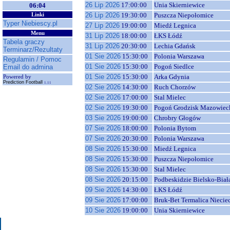
26 Lip 2026
17:00:00
Unia Skierniewice
06:04
26 Lip 2026
19:30:00
Puszcza Niepołomice
Linki
Typer Niebiescy.pl
27 Lip 2026
19:00:00
Miedź Legnica
Menu
31 Lip 2026
18:00:00
ŁKS Łódź
Tabela graczy
31 Lip 2026
20:30:00
Lechia Gdańsk
Terminarz/Rezultaty
01 Sie 2026
15:30:00
Polonia Warszawa
Regulamin / Pomoc
01 Sie 2026
15:30:00
Pogoń Siedlce
Email do admina
01 Sie 2026
15:30:00
Arka Gdynia
Powered by
Prediction Football
1.11
02 Sie 2026
14:30:00
Ruch Chorzów
02 Sie 2026
17:00:00
Stal Mielec
02 Sie 2026
19:30:00
Pogoń Grodzisk Mazowiec
03 Sie 2026
19:00:00
Chrobry Głogów
07 Sie 2026
18:00:00
Polonia Bytom
07 Sie 2026
20:30:00
Polonia Warszawa
08 Sie 2026
15:30:00
Miedź Legnica
08 Sie 2026
15:30:00
Puszcza Niepołomice
08 Sie 2026
15:30:00
Stal Mielec
08 Sie 2026
20:15:00
Podbeskidzie Bielsko-Biał
09 Sie 2026
14:30:00
ŁKS Łódź
09 Sie 2026
17:00:00
Bruk-Bet Termalica Niecie
10 Sie 2026
19:00:00
Unia Skierniewice