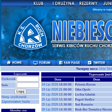
Witamy w najw
Następny mecz:
Unia Ski
Logowanie
Typowanie [mic
Użytkownik
Data
Dom
24 Lip 2026
18:00:00
Polonia Bytom
Hasło
24 Lip 2026
21:00:00
Odra Opole
25 Lip 2026
15:30:00
Lechia Gdańsk
Nowy użytkownik
25 Lip 2026
15:30:00
Pogoń Siedlce
Zapomniałem hasła
25 Lip 2026
15:30:00
Stal Rzeszów
26 Lip 2026
14:30:00
Bruk-Bet Termalica Niecie
Aktualny czas