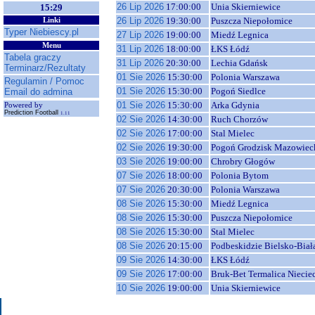
26 Lip 2026
17:00:00
Unia Skierniewice
15:29
26 Lip 2026
19:30:00
Puszcza Niepołomice
Linki
Typer Niebiescy.pl
27 Lip 2026
19:00:00
Miedź Legnica
Menu
31 Lip 2026
18:00:00
ŁKS Łódź
Tabela graczy
31 Lip 2026
20:30:00
Lechia Gdańsk
Terminarz/Rezultaty
01 Sie 2026
15:30:00
Polonia Warszawa
Regulamin / Pomoc
01 Sie 2026
15:30:00
Pogoń Siedlce
Email do admina
01 Sie 2026
15:30:00
Arka Gdynia
Powered by
Prediction Football
1.11
02 Sie 2026
14:30:00
Ruch Chorzów
02 Sie 2026
17:00:00
Stal Mielec
02 Sie 2026
19:30:00
Pogoń Grodzisk Mazowiec
03 Sie 2026
19:00:00
Chrobry Głogów
07 Sie 2026
18:00:00
Polonia Bytom
07 Sie 2026
20:30:00
Polonia Warszawa
08 Sie 2026
15:30:00
Miedź Legnica
08 Sie 2026
15:30:00
Puszcza Niepołomice
08 Sie 2026
15:30:00
Stal Mielec
08 Sie 2026
20:15:00
Podbeskidzie Bielsko-Biał
09 Sie 2026
14:30:00
ŁKS Łódź
09 Sie 2026
17:00:00
Bruk-Bet Termalica Niecie
10 Sie 2026
19:00:00
Unia Skierniewice