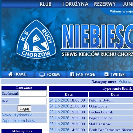
Witamy w najw
Następny mecz:
Polonia
Logowanie
Typowanie [buli
Użytkownik
Data
Dom
24 Lip 2026
18:00:00
Polonia Bytom
Hasło
24 Lip 2026
21:00:00
Odra Opole
25 Lip 2026
15:30:00
Lechia Gdańsk
Nowy użytkownik
25 Lip 2026
15:30:00
Pogoń Siedlce
Zapomniałem hasła
25 Lip 2026
15:30:00
Stal Rzeszów
26 Lip 2026
14:30:00
Bruk-Bet Termalica Niecie
Aktualny czas