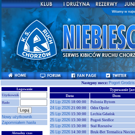
Witamy w najw
Następny mecz:
Pogoń Grodzis
Logowanie
Typowanie [ar
Użytkownik
Data
Dom
24 Lip 2026
18:00:00
Polonia Bytom
Hasło
24 Lip 2026
21:00:00
Odra Opole
25 Lip 2026
15:30:00
Lechia Gdańsk
Nowy użytkownik
25 Lip 2026
15:30:00
Pogoń Siedlce
Zapomniałem hasła
25 Lip 2026
15:30:00
Stal Rzeszów
26 Lip 2026
14:30:00
Bruk-Bet Termalica Niecie
Aktualny czas