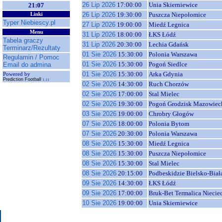
26 Lip 2026
17:00:00
Unia Skierniewice
21:07
26 Lip 2026
19:30:00
Puszcza Niepołomice
Linki
Typer Niebiescy.pl
27 Lip 2026
19:00:00
Miedź Legnica
Menu
31 Lip 2026
18:00:00
ŁKS Łódź
Tabela graczy
31 Lip 2026
20:30:00
Lechia Gdańsk
Terminarz/Rezultaty
01 Sie 2026
15:30:00
Polonia Warszawa
Regulamin / Pomoc
01 Sie 2026
15:30:00
Pogoń Siedlce
Email do admina
01 Sie 2026
15:30:00
Arka Gdynia
Powered by
Prediction Football
1.11
02 Sie 2026
14:30:00
Ruch Chorzów
02 Sie 2026
17:00:00
Stal Mielec
02 Sie 2026
19:30:00
Pogoń Grodzisk Mazowiec
03 Sie 2026
19:00:00
Chrobry Głogów
07 Sie 2026
18:00:00
Polonia Bytom
07 Sie 2026
20:30:00
Polonia Warszawa
08 Sie 2026
15:30:00
Miedź Legnica
08 Sie 2026
15:30:00
Puszcza Niepołomice
08 Sie 2026
15:30:00
Stal Mielec
08 Sie 2026
20:15:00
Podbeskidzie Bielsko-Biał
09 Sie 2026
14:30:00
ŁKS Łódź
09 Sie 2026
17:00:00
Bruk-Bet Termalica Niecie
10 Sie 2026
19:00:00
Unia Skierniewice