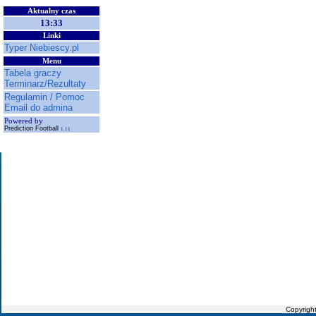
Aktualny czas
13:33
Linki
Typer Niebiescy.pl
Menu
Tabela graczy
Terminarz/Rezultaty
Regulamin / Pomoc
Email do admina
Powered by
Prediction Football
1.11
Copyrigh