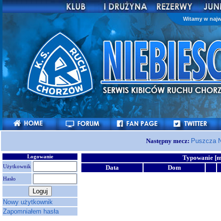
Witamy w najw
Następny mecz:
Puszcza N
Logowanie
Typowanie [m
Użytkownik
Data
Dom
Hasło
Nowy użytkownik
Zapomniałem hasła