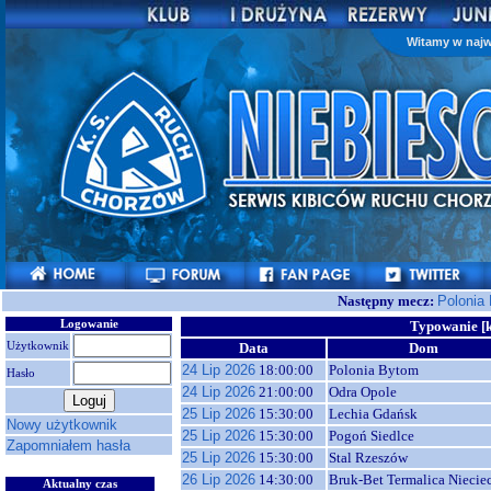
Witamy w najw
Następny mecz:
Polonia
Logowanie
Typowanie [k
Użytkownik
Data
Dom
24 Lip 2026
18:00:00
Polonia Bytom
Hasło
24 Lip 2026
21:00:00
Odra Opole
25 Lip 2026
15:30:00
Lechia Gdańsk
Nowy użytkownik
25 Lip 2026
15:30:00
Pogoń Siedlce
Zapomniałem hasła
25 Lip 2026
15:30:00
Stal Rzeszów
26 Lip 2026
14:30:00
Bruk-Bet Termalica Niecie
Aktualny czas