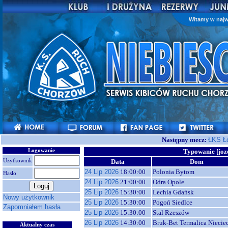
Witamy w najw
Następny mecz:
ŁKS Ł
Logowanie
Typowanie [joz
Użytkownik
Data
Dom
24 Lip 2026
18:00:00
Polonia Bytom
Hasło
24 Lip 2026
21:00:00
Odra Opole
25 Lip 2026
15:30:00
Lechia Gdańsk
Nowy użytkownik
25 Lip 2026
15:30:00
Pogoń Siedlce
Zapomniałem hasła
25 Lip 2026
15:30:00
Stal Rzeszów
26 Lip 2026
14:30:00
Bruk-Bet Termalica Niecie
Aktualny czas