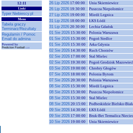
26 Lip 2026
17:00:00
Unia Skierniewice
12:11
26 Lip 2026
19:30:00
Puszcza Niepołomice
Linki
Typer Niebiescy.pl
27 Lip 2026
19:00:00
Miedź Legnica
Menu
31 Lip 2026
18:00:00
ŁKS Łódź
Tabela graczy
31 Lip 2026
20:30:00
Lechia Gdańsk
Terminarz/Rezultaty
01 Sie 2026
15:30:00
Polonia Warszawa
Regulamin / Pomoc
01 Sie 2026
15:30:00
Pogoń Siedlce
Email do admina
01 Sie 2026
15:30:00
Arka Gdynia
Powered by
Prediction Football
1.11
02 Sie 2026
14:30:00
Ruch Chorzów
02 Sie 2026
17:00:00
Stal Mielec
02 Sie 2026
19:30:00
Pogoń Grodzisk Mazowiec
03 Sie 2026
19:00:00
Chrobry Głogów
07 Sie 2026
18:00:00
Polonia Bytom
07 Sie 2026
20:30:00
Polonia Warszawa
08 Sie 2026
15:30:00
Miedź Legnica
08 Sie 2026
15:30:00
Puszcza Niepołomice
08 Sie 2026
15:30:00
Stal Mielec
08 Sie 2026
20:15:00
Podbeskidzie Bielsko-Biał
09 Sie 2026
14:30:00
ŁKS Łódź
09 Sie 2026
17:00:00
Bruk-Bet Termalica Niecie
10 Sie 2026
19:00:00
Unia Skierniewice