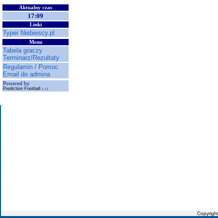
Aktualny czas
17:09
Linki
Typer Niebiescy.pl
Menu
Tabela graczy
Terminarz/Rezultaty
Regulamin / Pomoc
Email do admina
Powered by
Prediction Football
1.11
Copyrigh