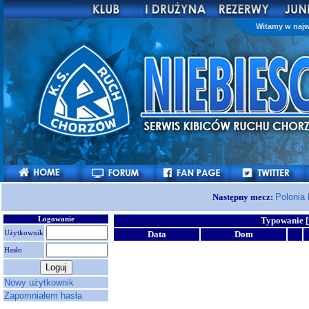
Witamy w najw
Następny mecz:
Polonia
Logowanie
Typowanie [
Użytkownik
Data
Dom
Hasło
Nowy użytkownik
Zapomniałem hasła