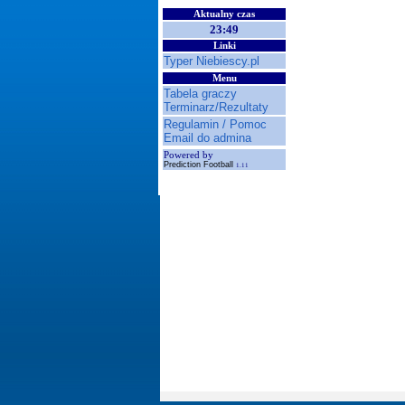
Aktualny czas
23:49
Linki
Typer Niebiescy.pl
Menu
Tabela graczy
Terminarz/Rezultaty
Regulamin / Pomoc
Email do admina
Powered by
Prediction Football
1.11