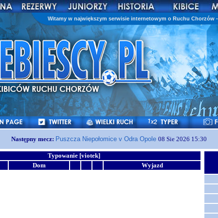
Witamy w największym serwisie internetowym o Ruchu Chorzów - 
Następny mecz:
Puszcza Niepołomice v Odra Opole
08 Sie 2026 15:30
Typowanie [viotek]
Dom
Wyjazd