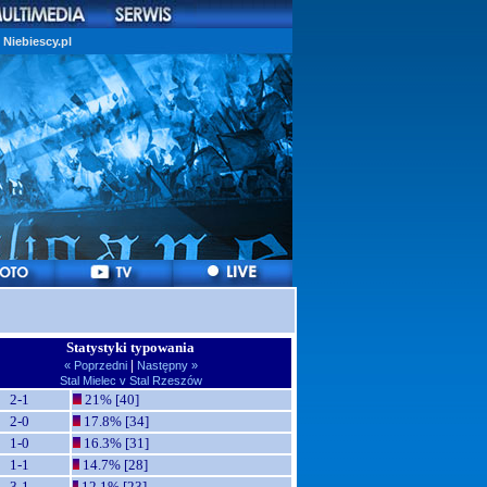
Niebiescy.pl
Statystyki typowania
|
« Poprzedni
Następny »
Stal Mielec v Stal Rzeszów
2-1
21% [40]
2-0
17.8% [34]
1-0
16.3% [31]
1-1
14.7% [28]
3-1
12.1% [23]