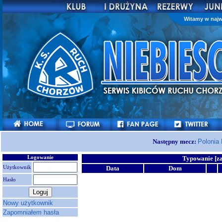
Witamy w najw
Następny mecz:
Polonia
Logowanie
Typowanie [z
Użytkownik
Data
Dom
Hasło
Nowy użytkownik
Zapomniałem hasła