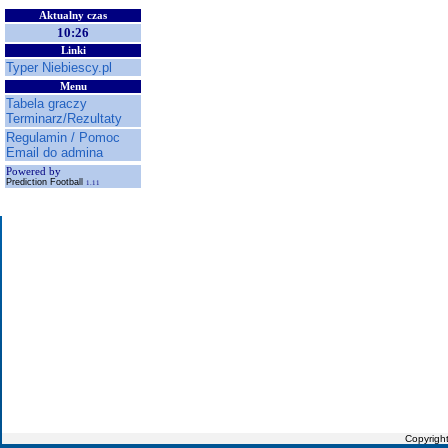
Aktualny czas
10:26
Linki
Typer Niebiescy.pl
Menu
Tabela graczy
Terminarz/Rezultaty
Regulamin / Pomoc
Email do admina
Powered by
Prediction Football
1.11
Copyrigh