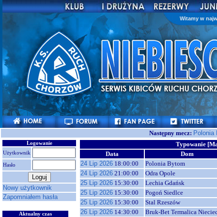
Witamy w najw
Następny mecz:
Polonia
Logowanie
Typowanie [M
Użytkownik
Data
Dom
24 Lip 2026
18:00:00
Polonia Bytom
Hasło
24 Lip 2026
21:00:00
Odra Opole
25 Lip 2026
15:30:00
Lechia Gdańsk
Nowy użytkownik
25 Lip 2026
15:30:00
Pogoń Siedlce
Zapomniałem hasła
25 Lip 2026
15:30:00
Stal Rzeszów
26 Lip 2026
14:30:00
Bruk-Bet Termalica Niecie
Aktualny czas