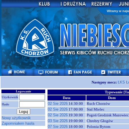
Witamy w najw
Następny mecz:
ŁKS Ł
Logowanie
Typowanie [Ta
Użytkownik
Data
Dom
02 Sie 2026
14:30:00
Ruch Chorzów
Hasło
02 Sie 2026
17:00:00
Stal Mielec
02 Sie 2026
19:30:00
Pogoń Grodzisk Mazowiec
Nowy użytkownik
03 Sie 2026
19:00:00
Chrobry Głogów
Zapomniałem hasła
07 Sie 2026
18:00:00
Polonia Bytom