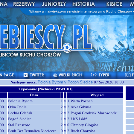
Witamy w największym serwisie internetowym o Ruchu Chorzów - 
Następny mecz:
Polonia Bytom v Pogoń Siedlce
07 Sie 2026 18:00
Typowanie [Niebieski PAWCIO]
Dom
Wyjazd
00
Polonia Bytom
1
v
1
Warta Poznań
00
Odra Opole
2
v
2
Arka Gdynia
00
Lechia Gdańsk
2
v
2
Pogoń Grodzisk Mazowiecki
00
Pogoń Siedlce
1
v
2
ŁKS Łódź
00
Stal Rzeszów
2
v
0
Chrobry Głogów
00
Bruk-Bet Termalica Nieciecza
0
v
2
Ruch Chorzów