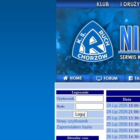
Logowanie
Użytkownik
Data
24 Lip 2026
18:00:
Hasło
24 Lip 2026
21:00:
25 Lip 2026
15:30:
Nowy użytkownik
25 Lip 2026
15:30:
Zapomniałem hasła
25 Lip 2026
15:30:
26 Lip 2026
14:30:
Aktualny czas