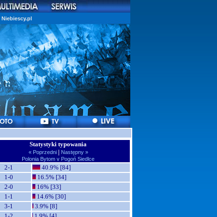
Niebiescy.pl
Statystyki typowania
|
« Poprzedni
Następny »
Polonia Bytom v Pogoń Siedlce
2-1
40.9% [84]
1-0
16.5% [34]
2-0
16% [33]
1-1
14.6% [30]
3-1
3.9% [8]
1-2
1.9% [4]