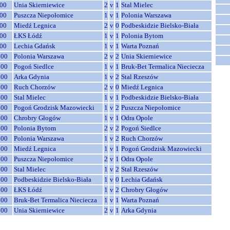
00
Unia Skierniewice
2
v
1
Stal Mielec
00
Puszcza Niepołomice
1
v
1
Polonia Warszawa
00
Miedź Legnica
2
v
0
Podbeskidzie Bielsko-Biała
00
ŁKS Łódź
1
v
1
Polonia Bytom
00
Lechia Gdańsk
1
v
1
Warta Poznań
:00
Polonia Warszawa
2
v
2
Unia Skierniewice
:00
Pogoń Siedlce
1
v
1
Bruk-Bet Termalica Nieciecza
:00
Arka Gdynia
1
v
2
Stal Rzeszów
:00
Ruch Chorzów
2
v
0
Miedź Legnica
:00
Stal Mielec
1
v
1
Podbeskidzie Bielsko-Biała
:00
Pogoń Grodzisk Mazowiecki
1
v
2
Puszcza Niepołomice
:00
Chrobry Głogów
1
v
1
Odra Opole
:00
Polonia Bytom
2
v
2
Pogoń Siedlce
:00
Polonia Warszawa
1
v
2
Ruch Chorzów
:00
Miedź Legnica
1
v
1
Pogoń Grodzisk Mazowiecki
:00
Puszcza Niepołomice
2
v
1
Odra Opole
:00
Stal Mielec
1
v
2
Stal Rzeszów
:00
Podbeskidzie Bielsko-Biała
1
v
0
Lechia Gdańsk
:00
ŁKS Łódź
1
v
2
Chrobry Głogów
:00
Bruk-Bet Termalica Nieciecza
1
v
1
Warta Poznań
:00
Unia Skierniewice
2
v
1
Arka Gdynia