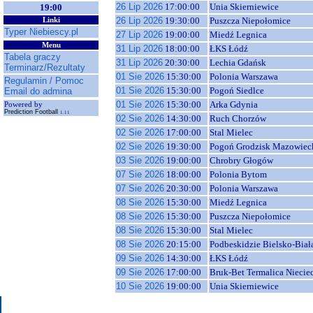
26 Lip 2026
17:00:00
Unia Skierniewice
19:00
26 Lip 2026
19:30:00
Puszcza Niepołomice
Linki
Typer Niebiescy.pl
27 Lip 2026
19:00:00
Miedź Legnica
Menu
31 Lip 2026
18:00:00
ŁKS Łódź
Tabela graczy
31 Lip 2026
20:30:00
Lechia Gdańsk
Terminarz/Rezultaty
01 Sie 2026
15:30:00
Polonia Warszawa
Regulamin / Pomoc
01 Sie 2026
15:30:00
Pogoń Siedlce
Email do admina
01 Sie 2026
15:30:00
Arka Gdynia
Powered by
Prediction Football
1.11
02 Sie 2026
14:30:00
Ruch Chorzów
02 Sie 2026
17:00:00
Stal Mielec
02 Sie 2026
19:30:00
Pogoń Grodzisk Mazowiec
03 Sie 2026
19:00:00
Chrobry Głogów
07 Sie 2026
18:00:00
Polonia Bytom
07 Sie 2026
20:30:00
Polonia Warszawa
08 Sie 2026
15:30:00
Miedź Legnica
08 Sie 2026
15:30:00
Puszcza Niepołomice
08 Sie 2026
15:30:00
Stal Mielec
08 Sie 2026
20:15:00
Podbeskidzie Bielsko-Biał
09 Sie 2026
14:30:00
ŁKS Łódź
09 Sie 2026
17:00:00
Bruk-Bet Termalica Niecie
10 Sie 2026
19:00:00
Unia Skierniewice