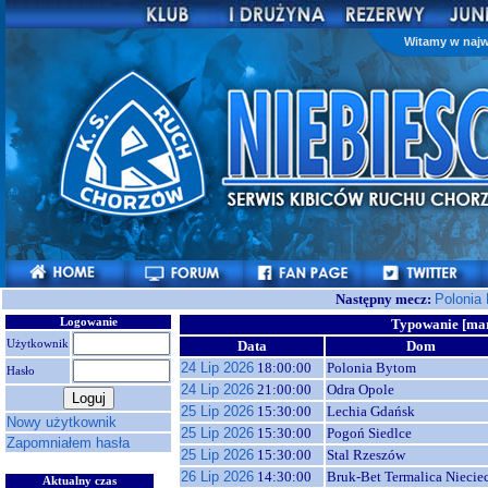
Witamy w najw
Następny mecz:
Polonia
Logowanie
Typowanie [ma
Użytkownik
Data
Dom
24 Lip 2026
18:00:00
Polonia Bytom
Hasło
24 Lip 2026
21:00:00
Odra Opole
25 Lip 2026
15:30:00
Lechia Gdańsk
Nowy użytkownik
25 Lip 2026
15:30:00
Pogoń Siedlce
Zapomniałem hasła
25 Lip 2026
15:30:00
Stal Rzeszów
26 Lip 2026
14:30:00
Bruk-Bet Termalica Niecie
Aktualny czas