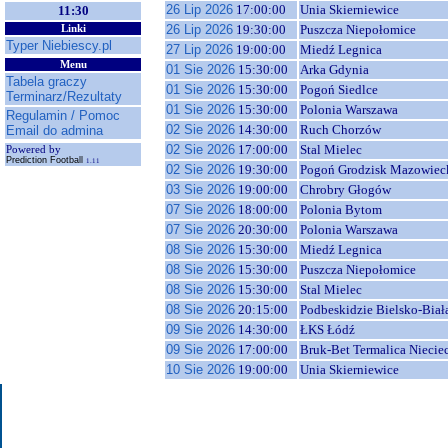
26 Lip 2026
17:00:00
Unia Skierniewice
11:30
26 Lip 2026
19:30:00
Puszcza Niepołomice
Linki
Typer Niebiescy.pl
27 Lip 2026
19:00:00
Miedź Legnica
Menu
01 Sie 2026
15:30:00
Arka Gdynia
Tabela graczy
01 Sie 2026
15:30:00
Pogoń Siedlce
Terminarz/Rezultaty
01 Sie 2026
15:30:00
Polonia Warszawa
Regulamin / Pomoc
02 Sie 2026
14:30:00
Ruch Chorzów
Email do admina
02 Sie 2026
17:00:00
Stal Mielec
Powered by
Prediction Football
1.11
02 Sie 2026
19:30:00
Pogoń Grodzisk Mazowiec
03 Sie 2026
19:00:00
Chrobry Głogów
07 Sie 2026
18:00:00
Polonia Bytom
07 Sie 2026
20:30:00
Polonia Warszawa
08 Sie 2026
15:30:00
Miedź Legnica
08 Sie 2026
15:30:00
Puszcza Niepołomice
08 Sie 2026
15:30:00
Stal Mielec
08 Sie 2026
20:15:00
Podbeskidzie Bielsko-Biał
09 Sie 2026
14:30:00
ŁKS Łódź
09 Sie 2026
17:00:00
Bruk-Bet Termalica Niecie
10 Sie 2026
19:00:00
Unia Skierniewice