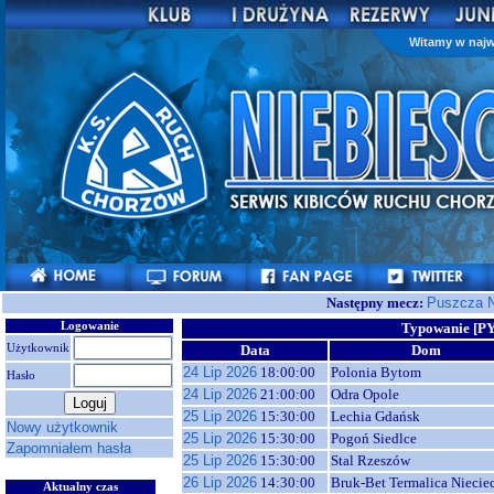
Witamy w najw
Następny mecz:
Puszcza N
Logowanie
Typowanie [P
Użytkownik
Data
Dom
24 Lip 2026
18:00:00
Polonia Bytom
Hasło
24 Lip 2026
21:00:00
Odra Opole
25 Lip 2026
15:30:00
Lechia Gdańsk
Nowy użytkownik
25 Lip 2026
15:30:00
Pogoń Siedlce
Zapomniałem hasła
25 Lip 2026
15:30:00
Stal Rzeszów
26 Lip 2026
14:30:00
Bruk-Bet Termalica Niecie
Aktualny czas