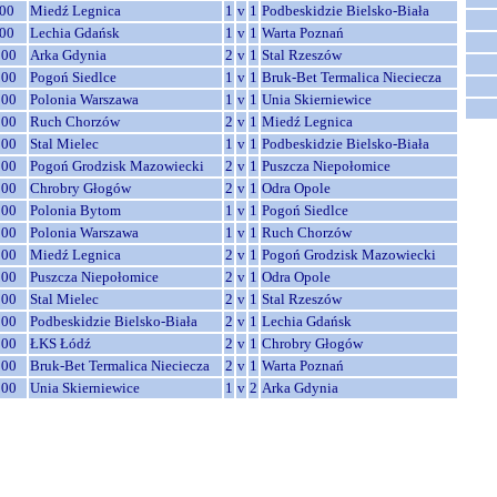
00
Miedź Legnica
1
v
1
Podbeskidzie Bielsko-Biała
00
Lechia Gdańsk
1
v
1
Warta Poznań
:00
Arka Gdynia
2
v
1
Stal Rzeszów
:00
Pogoń Siedlce
1
v
1
Bruk-Bet Termalica Nieciecza
:00
Polonia Warszawa
1
v
1
Unia Skierniewice
:00
Ruch Chorzów
2
v
1
Miedź Legnica
:00
Stal Mielec
1
v
1
Podbeskidzie Bielsko-Biała
:00
Pogoń Grodzisk Mazowiecki
2
v
1
Puszcza Niepołomice
:00
Chrobry Głogów
2
v
1
Odra Opole
:00
Polonia Bytom
1
v
1
Pogoń Siedlce
:00
Polonia Warszawa
1
v
1
Ruch Chorzów
:00
Miedź Legnica
2
v
1
Pogoń Grodzisk Mazowiecki
:00
Puszcza Niepołomice
2
v
1
Odra Opole
:00
Stal Mielec
2
v
1
Stal Rzeszów
:00
Podbeskidzie Bielsko-Biała
2
v
1
Lechia Gdańsk
:00
ŁKS Łódź
2
v
1
Chrobry Głogów
:00
Bruk-Bet Termalica Nieciecza
2
v
1
Warta Poznań
:00
Unia Skierniewice
1
v
2
Arka Gdynia