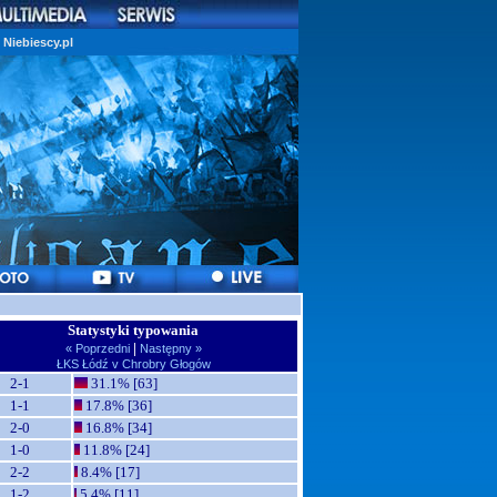
Niebiescy.pl
Statystyki typowania
|
« Poprzedni
Następny »
ŁKS Łódź v Chrobry Głogów
2-1
31.1% [63]
1-1
17.8% [36]
2-0
16.8% [34]
1-0
11.8% [24]
2-2
8.4% [17]
1-2
5.4% [11]