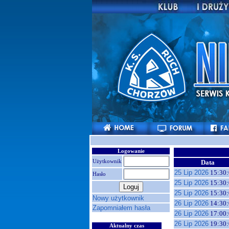
Logowanie
Użytkownik
Data
25 Lip 2026
15:30:
Hasło
25 Lip 2026
15:30:
25 Lip 2026
15:30:
Nowy użytkownik
26 Lip 2026
14:30:
Zapomniałem hasła
26 Lip 2026
17:00:
26 Lip 2026
19:30:
Aktualny czas