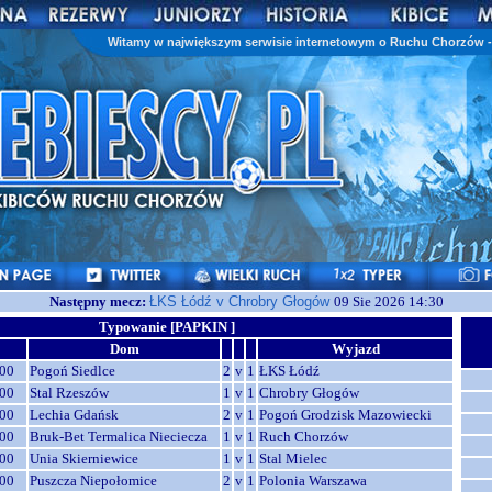
Witamy w największym serwisie internetowym o Ruchu Chorzów - 
Następny mecz:
ŁKS Łódź v Chrobry Głogów
09 Sie 2026 14:30
Typowanie [PAPKIN ]
Dom
Wyjazd
00
Pogoń Siedlce
2
v
1
ŁKS Łódź
00
Stal Rzeszów
1
v
1
Chrobry Głogów
00
Lechia Gdańsk
2
v
1
Pogoń Grodzisk Mazowiecki
00
Bruk-Bet Termalica Nieciecza
1
v
1
Ruch Chorzów
00
Unia Skierniewice
1
v
1
Stal Mielec
00
Puszcza Niepołomice
2
v
1
Polonia Warszawa