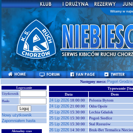
Witamy w najw
Następny mecz:
Pogoń Grodzis
Logowanie
Typowanie [Sto
Użytkownik
Data
Dom
24 Lip 2026
18:00:00
Polonia Bytom
Hasło
24 Lip 2026
21:00:00
Odra Opole
25 Lip 2026
15:30:00
Lechia Gdańsk
Nowy użytkownik
25 Lip 2026
15:30:00
Pogoń Siedlce
Zapomniałem hasła
25 Lip 2026
15:30:00
Stal Rzeszów
26 Lip 2026
14:30:00
Bruk-Bet Termalica Niecie
Aktualny czas