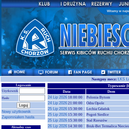
Witamy w najw
Następny mecz:
ŁKS Ł
Logowanie
Typowanie [b
Użytkownik
Data
Dom
24 Lip 2026
18:00:00
Polonia Bytom
Hasło
24 Lip 2026
21:00:00
Odra Opole
25 Lip 2026
15:30:00
Lechia Gdańsk
Nowy użytkownik
25 Lip 2026
15:30:00
Pogoń Siedlce
Zapomniałem hasła
25 Lip 2026
15:30:00
Stal Rzeszów
26 Lip 2026
14:30:00
Bruk-Bet Termalica Niecie
Aktualny czas