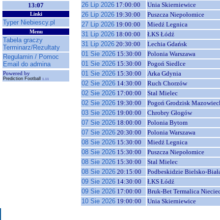
26 Lip 2026
17:00:00
Unia Skierniewice
13:07
26 Lip 2026
19:30:00
Puszcza Niepołomice
Linki
Typer Niebiescy.pl
27 Lip 2026
19:00:00
Miedź Legnica
Menu
31 Lip 2026
18:00:00
ŁKS Łódź
Tabela graczy
31 Lip 2026
20:30:00
Lechia Gdańsk
Terminarz/Rezultaty
01 Sie 2026
15:30:00
Polonia Warszawa
Regulamin / Pomoc
01 Sie 2026
15:30:00
Pogoń Siedlce
Email do admina
01 Sie 2026
15:30:00
Arka Gdynia
Powered by
Prediction Football
1.11
02 Sie 2026
14:30:00
Ruch Chorzów
02 Sie 2026
17:00:00
Stal Mielec
02 Sie 2026
19:30:00
Pogoń Grodzisk Mazowiec
03 Sie 2026
19:00:00
Chrobry Głogów
07 Sie 2026
18:00:00
Polonia Bytom
07 Sie 2026
20:30:00
Polonia Warszawa
08 Sie 2026
15:30:00
Miedź Legnica
08 Sie 2026
15:30:00
Puszcza Niepołomice
08 Sie 2026
15:30:00
Stal Mielec
08 Sie 2026
20:15:00
Podbeskidzie Bielsko-Biał
09 Sie 2026
14:30:00
ŁKS Łódź
09 Sie 2026
17:00:00
Bruk-Bet Termalica Niecie
10 Sie 2026
19:00:00
Unia Skierniewice