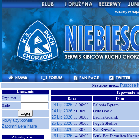
Witamy w najw
Następny mecz:
Puszcza N
Logowanie
Typowanie [s
Użytkownik
Data
Dom
24 Lip 2026
18:00:00
Polonia Bytom
Hasło
24 Lip 2026
21:00:00
Odra Opole
25 Lip 2026
15:30:00
Lechia Gdańsk
Nowy użytkownik
25 Lip 2026
15:30:00
Pogoń Siedlce
Zapomniałem hasła
25 Lip 2026
15:30:00
Stal Rzeszów
26 Lip 2026
14:30:00
Bruk-Bet Termalica Niecie
Aktualny czas