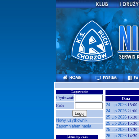
Logowanie
Użytkownik
Data
24 Lip 2026
18:00:
Hasło
24 Lip 2026
21:00:
25 Lip 2026
15:30:
Nowy użytkownik
25 Lip 2026
15:30:
Zapomniałem hasła
25 Lip 2026
15:30:
26 Lip 2026
14:30:
Aktualny czas