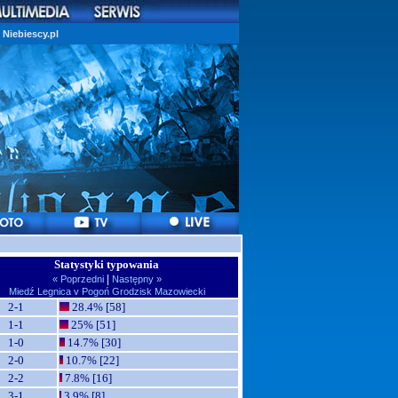
Niebiescy.pl
Statystyki typowania
|
« Poprzedni
Następny »
Miedź Legnica v Pogoń Grodzisk Mazowiecki
2-1
28.4% [58]
1-1
25% [51]
1-0
14.7% [30]
2-0
10.7% [22]
2-2
7.8% [16]
3-1
3.9% [8]