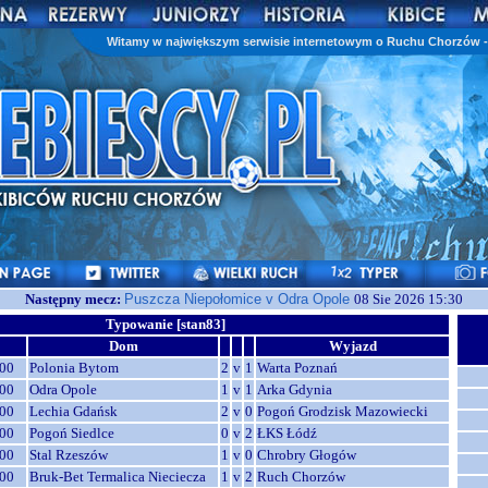
Witamy w największym serwisie internetowym o Ruchu Chorzów - 
Następny mecz:
Puszcza Niepołomice v Odra Opole
08 Sie 2026 15:30
Typowanie [stan83]
Dom
Wyjazd
00
Polonia Bytom
2
v
1
Warta Poznań
00
Odra Opole
1
v
1
Arka Gdynia
00
Lechia Gdańsk
2
v
0
Pogoń Grodzisk Mazowiecki
00
Pogoń Siedlce
0
v
2
ŁKS Łódź
00
Stal Rzeszów
1
v
0
Chrobry Głogów
00
Bruk-Bet Termalica Nieciecza
1
v
2
Ruch Chorzów