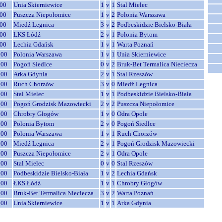
00
Unia Skierniewice
1
v
1
Stal Mielec
00
Puszcza Niepołomice
1
v
2
Polonia Warszawa
00
Miedź Legnica
3
v
2
Podbeskidzie Bielsko-Biała
00
ŁKS Łódź
2
v
1
Polonia Bytom
00
Lechia Gdańsk
1
v
1
Warta Poznań
:00
Polonia Warszawa
1
v
1
Unia Skierniewice
:00
Pogoń Siedlce
0
v
2
Bruk-Bet Termalica Nieciecza
:00
Arka Gdynia
2
v
1
Stal Rzeszów
:00
Ruch Chorzów
3
v
0
Miedź Legnica
:00
Stal Mielec
1
v
1
Podbeskidzie Bielsko-Biała
:00
Pogoń Grodzisk Mazowiecki
2
v
2
Puszcza Niepołomice
:00
Chrobry Głogów
1
v
0
Odra Opole
:00
Polonia Bytom
2
v
0
Pogoń Siedlce
:00
Polonia Warszawa
1
v
1
Ruch Chorzów
:00
Miedź Legnica
2
v
1
Pogoń Grodzisk Mazowiecki
:00
Puszcza Niepołomice
2
v
1
Odra Opole
:00
Stal Mielec
0
v
0
Stal Rzeszów
:00
Podbeskidzie Bielsko-Biała
1
v
2
Lechia Gdańsk
:00
ŁKS Łódź
1
v
1
Chrobry Głogów
:00
Bruk-Bet Termalica Nieciecza
3
v
2
Warta Poznań
:00
Unia Skierniewice
1
v
1
Arka Gdynia