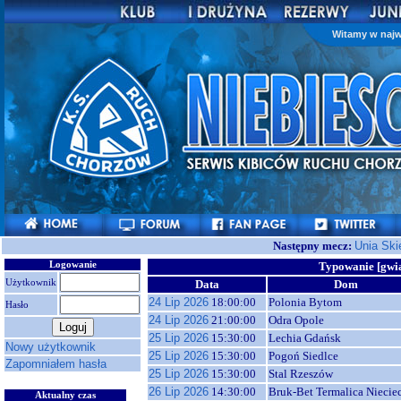
Witamy w najw
Następny mecz:
Unia Ski
Logowanie
Typowanie [gwi
Użytkownik
Data
Dom
24 Lip 2026
18:00:00
Polonia Bytom
Hasło
24 Lip 2026
21:00:00
Odra Opole
25 Lip 2026
15:30:00
Lechia Gdańsk
Nowy użytkownik
25 Lip 2026
15:30:00
Pogoń Siedlce
Zapomniałem hasła
25 Lip 2026
15:30:00
Stal Rzeszów
26 Lip 2026
14:30:00
Bruk-Bet Termalica Niecie
Aktualny czas