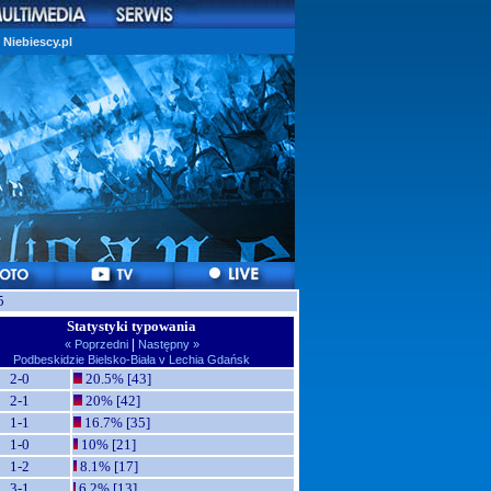
Niebiescy.pl
5
Statystyki typowania
|
« Poprzedni
Następny »
Podbeskidzie Bielsko-Biała v Lechia Gdańsk
2-0
20.5% [43]
2-1
20% [42]
1-1
16.7% [35]
1-0
10% [21]
1-2
8.1% [17]
3-1
6.2% [13]