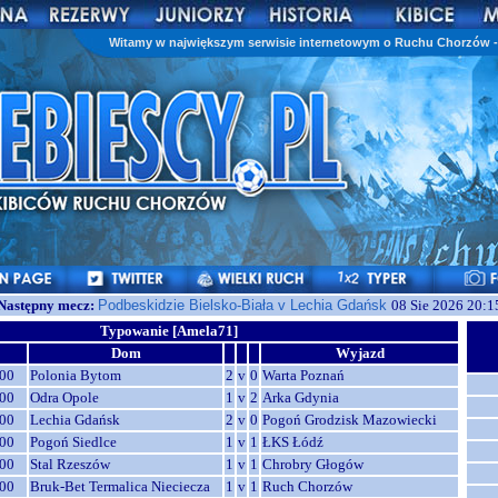
Witamy w największym serwisie internetowym o Ruchu Chorzów - 
Następny mecz:
Podbeskidzie Bielsko-Biała v Lechia Gdańsk
08 Sie 2026 20:1
Typowanie [Amela71]
Dom
Wyjazd
00
Polonia Bytom
2
v
0
Warta Poznań
00
Odra Opole
1
v
2
Arka Gdynia
00
Lechia Gdańsk
2
v
0
Pogoń Grodzisk Mazowiecki
00
Pogoń Siedlce
1
v
1
ŁKS Łódź
00
Stal Rzeszów
1
v
1
Chrobry Głogów
00
Bruk-Bet Termalica Nieciecza
1
v
1
Ruch Chorzów