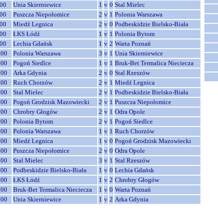
00
Unia Skierniewice
1
v
0
Stal Mielec
00
Puszcza Niepołomice
2
v
1
Polonia Warszawa
00
Miedź Legnica
2
v
0
Podbeskidzie Bielsko-Biała
00
ŁKS Łódź
1
v
1
Polonia Bytom
00
Lechia Gdańsk
1
v
2
Warta Poznań
:00
Polonia Warszawa
3
v
1
Unia Skierniewice
:00
Pogoń Siedlce
1
v
1
Bruk-Bet Termalica Nieciecza
:00
Arka Gdynia
2
v
0
Stal Rzeszów
:00
Ruch Chorzów
2
v
1
Miedź Legnica
:00
Stal Mielec
2
v
1
Podbeskidzie Bielsko-Biała
:00
Pogoń Grodzisk Mazowiecki
2
v
1
Puszcza Niepołomice
:00
Chrobry Głogów
2
v
1
Odra Opole
:00
Polonia Bytom
2
v
1
Pogoń Siedlce
:00
Polonia Warszawa
1
v
1
Ruch Chorzów
:00
Miedź Legnica
1
v
0
Pogoń Grodzisk Mazowiecki
:00
Puszcza Niepołomice
2
v
0
Odra Opole
:00
Stal Mielec
3
v
1
Stal Rzeszów
:00
Podbeskidzie Bielsko-Biała
1
v
0
Lechia Gdańsk
:00
ŁKS Łódź
1
v
2
Chrobry Głogów
:00
Bruk-Bet Termalica Nieciecza
1
v
0
Warta Poznań
:00
Unia Skierniewice
1
v
2
Arka Gdynia