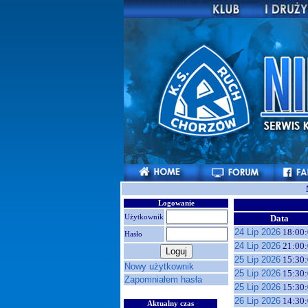
Logowanie
Użytkownik
Data
24 Lip 2026
18:00:
Hasło
24 Lip 2026
21:00:
25 Lip 2026
15:30:
Nowy użytkownik
25 Lip 2026
15:30:
Zapomniałem hasła
25 Lip 2026
15:30:
26 Lip 2026
14:30:
Aktualny czas