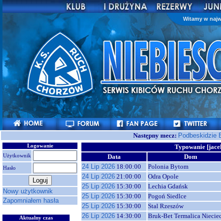
Witamy w najw
Następny mecz:
Podbeskidzie 
Logowanie
Typowanie [jac
Użytkownik
Data
Dom
24 Lip 2026
18:00:00
Polonia Bytom
Hasło
24 Lip 2026
21:00:00
Odra Opole
25 Lip 2026
15:30:00
Lechia Gdańsk
Nowy użytkownik
25 Lip 2026
15:30:00
Pogoń Siedlce
Zapomniałem hasła
25 Lip 2026
15:30:00
Stal Rzeszów
26 Lip 2026
14:30:00
Bruk-Bet Termalica Niecie
Aktualny czas