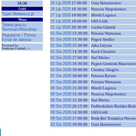
26 Lip 2026
17:00:00
Unia Skierniewice
16:36
26 Lip 2026
19:30:00
Puszcza Niepołomice
Linki
Typer Niebiescy.pl
27 Lip 2026
19:00:00
Miedź Legnica
Menu
31 Lip 2026
18:00:00
ŁKS Łódź
Tabela graczy
31 Lip 2026
20:30:00
Lechia Gdańsk
Terminarz/Rezultaty
01 Sie 2026
15:30:00
Polonia Warszawa
Regulamin / Pomoc
01 Sie 2026
15:30:00
Pogoń Siedlce
Email do admina
01 Sie 2026
15:30:00
Arka Gdynia
Powered by
Prediction Football
1.11
02 Sie 2026
14:30:00
Ruch Chorzów
02 Sie 2026
17:00:00
Stal Mielec
02 Sie 2026
19:30:00
Pogoń Grodzisk Mazowiec
03 Sie 2026
19:00:00
Chrobry Głogów
07 Sie 2026
18:00:00
Polonia Bytom
07 Sie 2026
20:30:00
Polonia Warszawa
08 Sie 2026
15:30:00
Miedź Legnica
08 Sie 2026
15:30:00
Puszcza Niepołomice
08 Sie 2026
15:30:00
Stal Mielec
08 Sie 2026
20:15:00
Podbeskidzie Bielsko-Biał
09 Sie 2026
14:30:00
ŁKS Łódź
09 Sie 2026
17:00:00
Bruk-Bet Termalica Niecie
10 Sie 2026
19:00:00
Unia Skierniewice