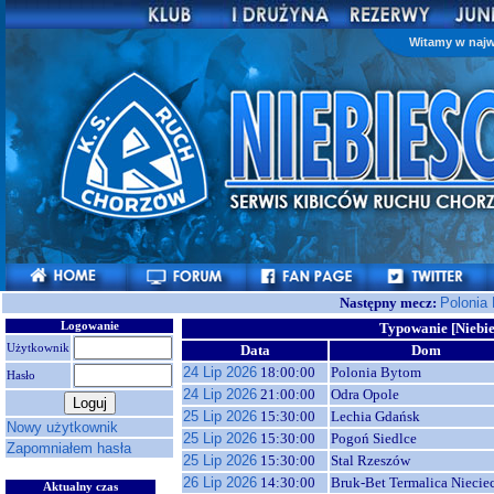
Witamy w najw
Następny mecz:
Polonia
Logowanie
Typowanie [Niebie
Użytkownik
Data
Dom
24 Lip 2026
18:00:00
Polonia Bytom
Hasło
24 Lip 2026
21:00:00
Odra Opole
25 Lip 2026
15:30:00
Lechia Gdańsk
Nowy użytkownik
25 Lip 2026
15:30:00
Pogoń Siedlce
Zapomniałem hasła
25 Lip 2026
15:30:00
Stal Rzeszów
26 Lip 2026
14:30:00
Bruk-Bet Termalica Niecie
Aktualny czas