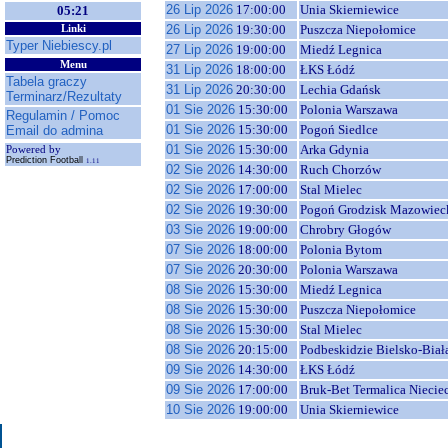
26 Lip 2026
17:00:00
Unia Skierniewice
05:21
26 Lip 2026
19:30:00
Puszcza Niepołomice
Linki
Typer Niebiescy.pl
27 Lip 2026
19:00:00
Miedź Legnica
Menu
31 Lip 2026
18:00:00
ŁKS Łódź
Tabela graczy
31 Lip 2026
20:30:00
Lechia Gdańsk
Terminarz/Rezultaty
01 Sie 2026
15:30:00
Polonia Warszawa
Regulamin / Pomoc
01 Sie 2026
15:30:00
Pogoń Siedlce
Email do admina
01 Sie 2026
15:30:00
Arka Gdynia
Powered by
Prediction Football
1.11
02 Sie 2026
14:30:00
Ruch Chorzów
02 Sie 2026
17:00:00
Stal Mielec
02 Sie 2026
19:30:00
Pogoń Grodzisk Mazowiec
03 Sie 2026
19:00:00
Chrobry Głogów
07 Sie 2026
18:00:00
Polonia Bytom
07 Sie 2026
20:30:00
Polonia Warszawa
08 Sie 2026
15:30:00
Miedź Legnica
08 Sie 2026
15:30:00
Puszcza Niepołomice
08 Sie 2026
15:30:00
Stal Mielec
08 Sie 2026
20:15:00
Podbeskidzie Bielsko-Biał
09 Sie 2026
14:30:00
ŁKS Łódź
09 Sie 2026
17:00:00
Bruk-Bet Termalica Niecie
10 Sie 2026
19:00:00
Unia Skierniewice