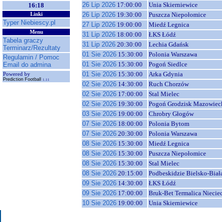
26 Lip 2026
17:00:00
Unia Skierniewice
16:18
26 Lip 2026
19:30:00
Puszcza Niepołomice
Linki
Typer Niebiescy.pl
27 Lip 2026
19:00:00
Miedź Legnica
Menu
31 Lip 2026
18:00:00
ŁKS Łódź
Tabela graczy
31 Lip 2026
20:30:00
Lechia Gdańsk
Terminarz/Rezultaty
01 Sie 2026
15:30:00
Polonia Warszawa
Regulamin / Pomoc
01 Sie 2026
15:30:00
Pogoń Siedlce
Email do admina
01 Sie 2026
15:30:00
Arka Gdynia
Powered by
Prediction Football
1.11
02 Sie 2026
14:30:00
Ruch Chorzów
02 Sie 2026
17:00:00
Stal Mielec
02 Sie 2026
19:30:00
Pogoń Grodzisk Mazowiec
03 Sie 2026
19:00:00
Chrobry Głogów
07 Sie 2026
18:00:00
Polonia Bytom
07 Sie 2026
20:30:00
Polonia Warszawa
08 Sie 2026
15:30:00
Miedź Legnica
08 Sie 2026
15:30:00
Puszcza Niepołomice
08 Sie 2026
15:30:00
Stal Mielec
08 Sie 2026
20:15:00
Podbeskidzie Bielsko-Biał
09 Sie 2026
14:30:00
ŁKS Łódź
09 Sie 2026
17:00:00
Bruk-Bet Termalica Niecie
10 Sie 2026
19:00:00
Unia Skierniewice