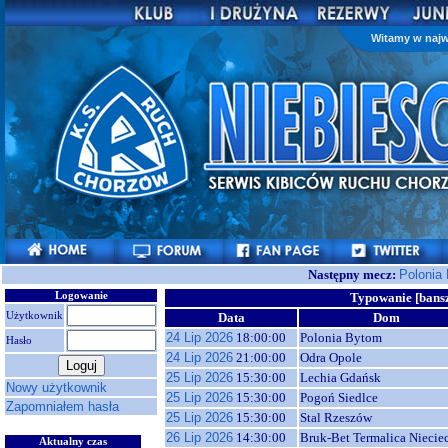
Witamy w najw
Następny mecz:
Polonia
Logowanie
Typowanie [bans
Użytkownik
Data
Dom
24 Lip 2026
18:00:00
Polonia Bytom
Hasło
24 Lip 2026
21:00:00
Odra Opole
25 Lip 2026
15:30:00
Lechia Gdańsk
Nowy użytkownik
25 Lip 2026
15:30:00
Pogoń Siedlce
Zapomniałem hasła
25 Lip 2026
15:30:00
Stal Rzeszów
26 Lip 2026
14:30:00
Bruk-Bet Termalica Niecie
Aktualny czas