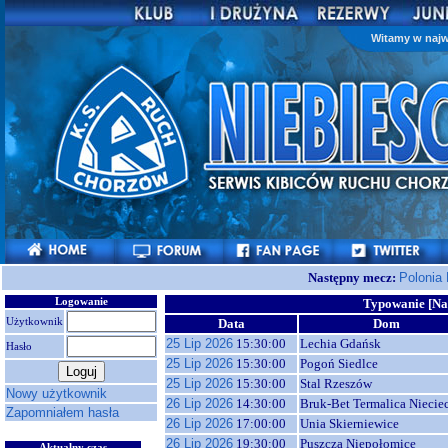
Witamy w najw
Następny mecz:
Polonia
Logowanie
Typowanie [Na
Użytkownik
Data
Dom
25 Lip 2026
15:30:00
Lechia Gdańsk
Hasło
25 Lip 2026
15:30:00
Pogoń Siedlce
25 Lip 2026
15:30:00
Stal Rzeszów
Nowy użytkownik
26 Lip 2026
14:30:00
Bruk-Bet Termalica Niecie
Zapomniałem hasła
26 Lip 2026
17:00:00
Unia Skierniewice
26 Lip 2026
19:30:00
Puszcza Niepołomice
Aktualny czas