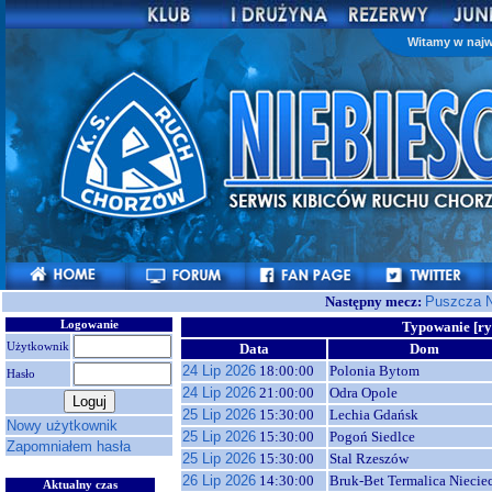
Witamy w najw
Następny mecz:
Puszcza N
Logowanie
Typowanie [ry
Użytkownik
Data
Dom
24 Lip 2026
18:00:00
Polonia Bytom
Hasło
24 Lip 2026
21:00:00
Odra Opole
25 Lip 2026
15:30:00
Lechia Gdańsk
Nowy użytkownik
25 Lip 2026
15:30:00
Pogoń Siedlce
Zapomniałem hasła
25 Lip 2026
15:30:00
Stal Rzeszów
26 Lip 2026
14:30:00
Bruk-Bet Termalica Niecie
Aktualny czas