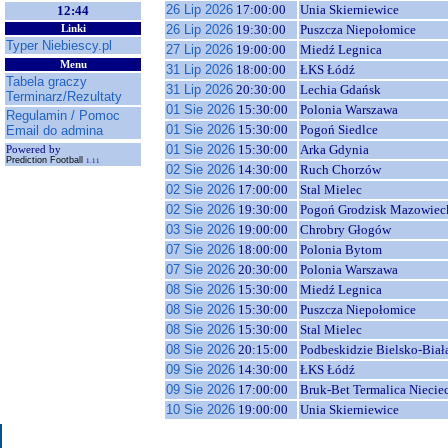
26 Lip 2026
17:00:00
Unia Skierniewice
12:44
26 Lip 2026
19:30:00
Puszcza Niepołomice
Linki
Typer Niebiescy.pl
27 Lip 2026
19:00:00
Miedź Legnica
Menu
31 Lip 2026
18:00:00
ŁKS Łódź
Tabela graczy
31 Lip 2026
20:30:00
Lechia Gdańsk
Terminarz/Rezultaty
01 Sie 2026
15:30:00
Polonia Warszawa
Regulamin / Pomoc
01 Sie 2026
15:30:00
Pogoń Siedlce
Email do admina
01 Sie 2026
15:30:00
Arka Gdynia
Powered by
Prediction Football
1.11
02 Sie 2026
14:30:00
Ruch Chorzów
02 Sie 2026
17:00:00
Stal Mielec
02 Sie 2026
19:30:00
Pogoń Grodzisk Mazowiec
03 Sie 2026
19:00:00
Chrobry Głogów
07 Sie 2026
18:00:00
Polonia Bytom
07 Sie 2026
20:30:00
Polonia Warszawa
08 Sie 2026
15:30:00
Miedź Legnica
08 Sie 2026
15:30:00
Puszcza Niepołomice
08 Sie 2026
15:30:00
Stal Mielec
08 Sie 2026
20:15:00
Podbeskidzie Bielsko-Biał
09 Sie 2026
14:30:00
ŁKS Łódź
09 Sie 2026
17:00:00
Bruk-Bet Termalica Niecie
10 Sie 2026
19:00:00
Unia Skierniewice