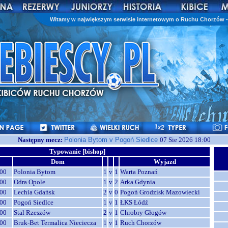
Witamy w największym serwisie internetowym o Ruchu Chorzów - 
Następny mecz:
Polonia Bytom v Pogoń Siedlce
07 Sie 2026 18:00
Typowanie [bishop]
Dom
Wyjazd
00
Polonia Bytom
1
v
1
Warta Poznań
00
Odra Opole
1
v
2
Arka Gdynia
00
Lechia Gdańsk
2
v
0
Pogoń Grodzisk Mazowiecki
00
Pogoń Siedlce
1
v
1
ŁKS Łódź
00
Stal Rzeszów
2
v
1
Chrobry Głogów
00
Bruk-Bet Termalica Nieciecza
1
v
1
Ruch Chorzów