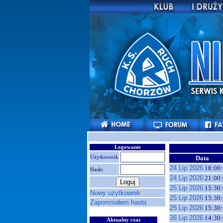
Logowanie
Użytkownik
Data
24 Lip 2026
18:00:
Hasło
24 Lip 2026
21:00:
25 Lip 2026
15:30:
Nowy użytkownik
25 Lip 2026
15:30:
Zapomniałem hasła
25 Lip 2026
15:30:
26 Lip 2026
14:30:
Aktualny czas