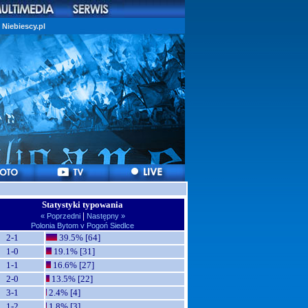
Niebiescy.pl
Statystyki typowania
|
« Poprzedni
Następny »
Polonia Bytom v Pogoń Siedlce
2-1
39.5% [64]
1-0
19.1% [31]
1-1
16.6% [27]
2-0
13.5% [22]
3-1
2.4% [4]
1-2
1.8% [3]