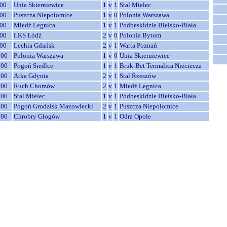
00
Unia Skierniewice
1
v
1
Stal Mielec
00
Puszcza Niepołomice
1
v
0
Polonia Warszawa
00
Miedź Legnica
1
v
1
Podbeskidzie Bielsko-Biała
00
ŁKS Łódź
2
v
0
Polonia Bytom
00
Lechia Gdańsk
2
v
1
Warta Poznań
:00
Polonia Warszawa
1
v
0
Unia Skierniewice
:00
Pogoń Siedlce
1
v
1
Bruk-Bet Termalica Nieciecza
:00
Arka Gdynia
2
v
1
Stal Rzeszów
:00
Ruch Chorzów
2
v
1
Miedź Legnica
:00
Stal Mielec
1
v
1
Podbeskidzie Bielsko-Biała
:00
Pogoń Grodzisk Mazowiecki
2
v
1
Puszcza Niepołomice
:00
Chrobry Głogów
1
v
1
Odra Opole