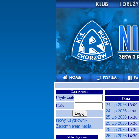
Logowanie
Użytkownik
Data
24 Lip 2026
18:00:
Hasło
24 Lip 2026
21:00:
25 Lip 2026
15:30:
Nowy użytkownik
25 Lip 2026
15:30:
Zapomniałem hasła
25 Lip 2026
15:30:
26 Lip 2026
14:30:
Aktualny czas