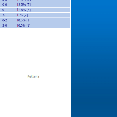
0-0
3.5% [7]
0-1
2.5% [5]
3-1
1% [2]
0-2
0.5% [1]
3-0
0.5% [1]