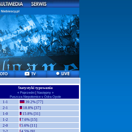
Niebiescy.pl
Statystyki typowania
|
« Poprzedni
Następny »
Puszcza Niepołomice v Odra Opole
1-1
39.2% [77]
2-1
18.8% [37]
1-0
15.8% [31]
1-2
7.6% [15]
2-0
5.6% [11]
2-2
4.5% [9]