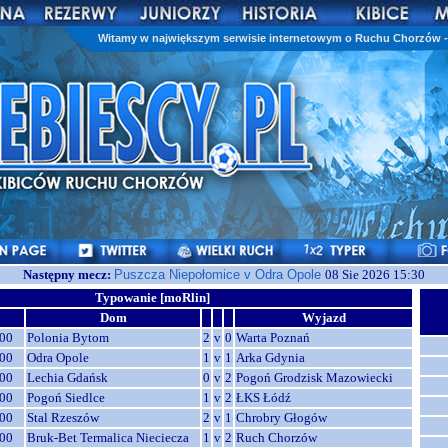
Witamy w największym serwisie internetowym o Ruchu Chorzów - 
Następny mecz:
Puszcza Niepołomice v Odra Opole
08 Sie 2026 15:30
Typowanie [moRlin]
Dom
Wyjazd
00
Polonia Bytom
2
v
0
Warta Poznań
00
Odra Opole
1
v
1
Arka Gdynia
00
Lechia Gdańsk
0
v
2
Pogoń Grodzisk Mazowiecki
00
Pogoń Siedlce
1
v
2
ŁKS Łódź
00
Stal Rzeszów
2
v
1
Chrobry Głogów
00
Bruk-Bet Termalica Nieciecza
1
v
2
Ruch Chorzów