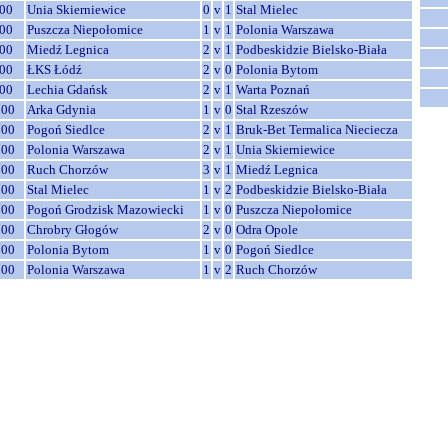
00
Unia Skierniewice
0
v
1
Stal Mielec
00
Puszcza Niepołomice
1
v
1
Polonia Warszawa
00
Miedź Legnica
2
v
1
Podbeskidzie Bielsko-Biała
00
ŁKS Łódź
2
v
0
Polonia Bytom
00
Lechia Gdańsk
2
v
1
Warta Poznań
:00
Arka Gdynia
1
v
0
Stal Rzeszów
:00
Pogoń Siedlce
2
v
1
Bruk-Bet Termalica Nieciecza
:00
Polonia Warszawa
2
v
1
Unia Skierniewice
:00
Ruch Chorzów
3
v
1
Miedź Legnica
:00
Stal Mielec
1
v
2
Podbeskidzie Bielsko-Biała
:00
Pogoń Grodzisk Mazowiecki
1
v
0
Puszcza Niepołomice
:00
Chrobry Głogów
2
v
0
Odra Opole
:00
Polonia Bytom
1
v
0
Pogoń Siedlce
:00
Polonia Warszawa
1
v
2
Ruch Chorzów