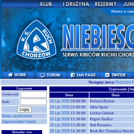
Witamy w najw
Następny mecz:
Puszcza N
Logowanie
Typowanie [Am
Użytkownik
Data
Dom
24 Lip 2026
18:00:00
Polonia Bytom
Hasło
24 Lip 2026
21:00:00
Odra Opole
25 Lip 2026
15:30:00
Lechia Gdańsk
Nowy użytkownik
25 Lip 2026
15:30:00
Pogoń Siedlce
Zapomniałem hasła
25 Lip 2026
15:30:00
Stal Rzeszów
26 Lip 2026
14:30:00
Bruk-Bet Termalica Niecie
Aktualny czas