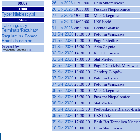
26 Lip 2026
17:00:00
Unia Skierniewice
09:09
26 Lip 2026
19:30:00
Puszcza Niepołomice
Linki
Typer Niebiescy.pl
27 Lip 2026
19:00:00
Miedź Legnica
Menu
31 Lip 2026
18:00:00
ŁKS Łódź
Tabela graczy
31 Lip 2026
20:30:00
Lechia Gdańsk
Terminarz/Rezultaty
01 Sie 2026
15:30:00
Polonia Warszawa
Regulamin / Pomoc
01 Sie 2026
15:30:00
Pogoń Siedlce
Email do admina
01 Sie 2026
15:30:00
Arka Gdynia
Powered by
Prediction Football
1.11
02 Sie 2026
14:30:00
Ruch Chorzów
02 Sie 2026
17:00:00
Stal Mielec
02 Sie 2026
19:30:00
Pogoń Grodzisk Mazowiec
03 Sie 2026
19:00:00
Chrobry Głogów
07 Sie 2026
18:00:00
Polonia Bytom
07 Sie 2026
20:30:00
Polonia Warszawa
08 Sie 2026
15:30:00
Miedź Legnica
08 Sie 2026
15:30:00
Puszcza Niepołomice
08 Sie 2026
15:30:00
Stal Mielec
08 Sie 2026
20:15:00
Podbeskidzie Bielsko-Biał
09 Sie 2026
14:30:00
ŁKS Łódź
09 Sie 2026
17:00:00
Bruk-Bet Termalica Niecie
10 Sie 2026
19:00:00
Unia Skierniewice