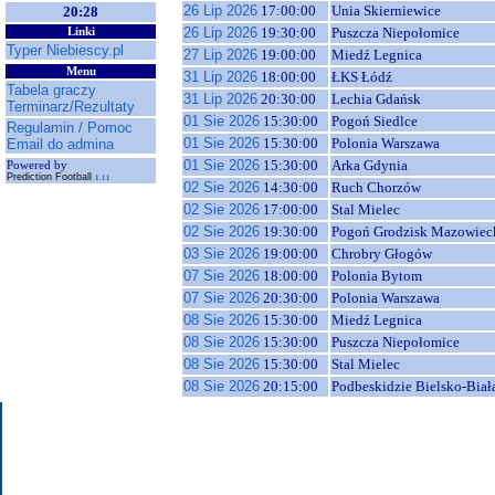
26 Lip 2026
17:00:00
Unia Skierniewice
20:28
26 Lip 2026
19:30:00
Puszcza Niepołomice
Linki
Typer Niebiescy.pl
27 Lip 2026
19:00:00
Miedź Legnica
Menu
31 Lip 2026
18:00:00
ŁKS Łódź
Tabela graczy
31 Lip 2026
20:30:00
Lechia Gdańsk
Terminarz/Rezultaty
01 Sie 2026
15:30:00
Pogoń Siedlce
Regulamin / Pomoc
01 Sie 2026
15:30:00
Polonia Warszawa
Email do admina
01 Sie 2026
15:30:00
Arka Gdynia
Powered by
Prediction Football
1.11
02 Sie 2026
14:30:00
Ruch Chorzów
02 Sie 2026
17:00:00
Stal Mielec
02 Sie 2026
19:30:00
Pogoń Grodzisk Mazowiec
03 Sie 2026
19:00:00
Chrobry Głogów
07 Sie 2026
18:00:00
Polonia Bytom
07 Sie 2026
20:30:00
Polonia Warszawa
08 Sie 2026
15:30:00
Miedź Legnica
08 Sie 2026
15:30:00
Puszcza Niepołomice
08 Sie 2026
15:30:00
Stal Mielec
08 Sie 2026
20:15:00
Podbeskidzie Bielsko-Biał