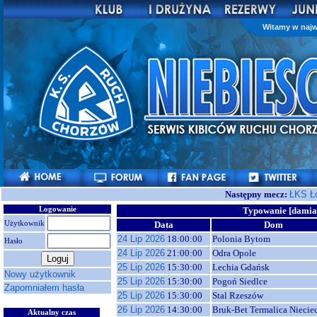
Witamy w najw
Następny mecz:
ŁKS Ł
Logowanie
Typowanie [dami
Użytkownik
Data
Dom
24 Lip 2026
18:00:00
Polonia Bytom
Hasło
24 Lip 2026
21:00:00
Odra Opole
25 Lip 2026
15:30:00
Lechia Gdańsk
Nowy użytkownik
25 Lip 2026
15:30:00
Pogoń Siedlce
Zapomniałem hasła
25 Lip 2026
15:30:00
Stal Rzeszów
26 Lip 2026
14:30:00
Bruk-Bet Termalica Niecie
Aktualny czas