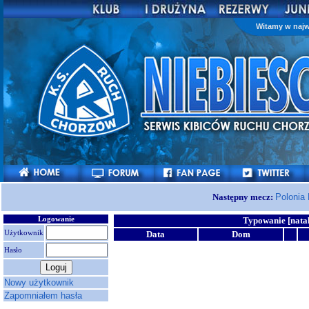
Witamy w najw
Następny mecz:
Polonia
Logowanie
Typowanie [nata
Użytkownik
Data
Dom
Hasło
Nowy użytkownik
Zapomniałem hasła