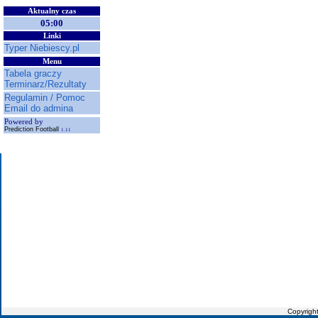
Aktualny czas
05:00
Linki
Typer Niebiescy.pl
Menu
Tabela graczy
Terminarz/Rezultaty
Regulamin / Pomoc
Email do admina
Powered by
Prediction Football
1.11
Copyrigh