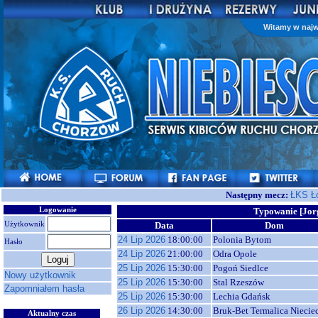
Witamy w najw
Następny mecz:
ŁKS Ł
Logowanie
Typowanie [Jor
Użytkownik
Data
Dom
24 Lip 2026
18:00:00
Polonia Bytom
Hasło
24 Lip 2026
21:00:00
Odra Opole
25 Lip 2026
15:30:00
Pogoń Siedlce
Nowy użytkownik
25 Lip 2026
15:30:00
Stal Rzeszów
Zapomniałem hasła
25 Lip 2026
15:30:00
Lechia Gdańsk
26 Lip 2026
14:30:00
Bruk-Bet Termalica Niecie
Aktualny czas