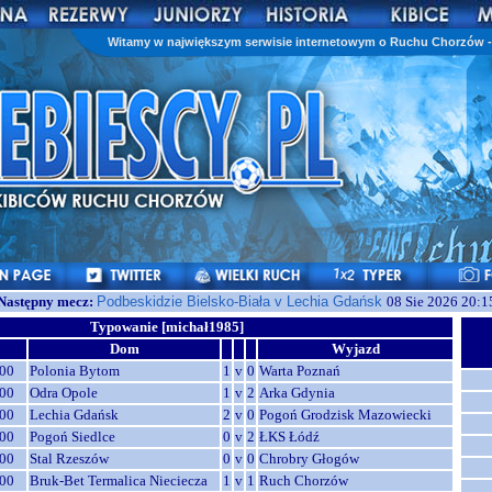
Witamy w największym serwisie internetowym o Ruchu Chorzów - 
Następny mecz:
Podbeskidzie Bielsko-Biała v Lechia Gdańsk
08 Sie 2026 20:1
Typowanie [michał1985]
Dom
Wyjazd
00
Polonia Bytom
1
v
0
Warta Poznań
00
Odra Opole
1
v
2
Arka Gdynia
00
Lechia Gdańsk
2
v
0
Pogoń Grodzisk Mazowiecki
00
Pogoń Siedlce
0
v
2
ŁKS Łódź
00
Stal Rzeszów
0
v
0
Chrobry Głogów
00
Bruk-Bet Termalica Nieciecza
1
v
1
Ruch Chorzów