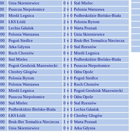
00
Unia Skierniewice
0
v
1
Stal Mielec
00
Puszcza Niepołomice
2
v
1
Polonia Warszawa
00
Miedź Legnica
3
v
0
Podbeskidzie Bielsko-Biała
00
ŁKS Łódź
2
v
1
Polonia Bytom
00
Lechia Gdańsk
2
v
0
Warta Poznań
:00
Polonia Warszawa
2
v
1
Unia Skierniewice
:00
Pogoń Siedlce
1
v
2
Bruk-Bet Termalica Nieciecza
:00
Arka Gdynia
2
v
0
Stal Rzeszów
:00
Ruch Chorzów
0
v
2
Miedź Legnica
:00
Stal Mielec
1
v
1
Podbeskidzie Bielsko-Biała
:00
Pogoń Grodzisk Mazowiecki
0
v
1
Puszcza Niepołomice
:00
Chrobry Głogów
1
v
1
Odra Opole
:00
Polonia Bytom
2
v
0
Pogoń Siedlce
:00
Polonia Warszawa
2
v
2
Ruch Chorzów
:00
Miedź Legnica
1
v
1
Pogoń Grodzisk Mazowiecki
:00
Puszcza Niepołomice
0
v
0
Odra Opole
:00
Stal Mielec
0
v
0
Stal Rzeszów
:00
Podbeskidzie Bielsko-Biała
2
v
1
Lechia Gdańsk
:00
ŁKS Łódź
2
v
0
Chrobry Głogów
:00
Bruk-Bet Termalica Nieciecza
1
v
0
Warta Poznań
:00
Unia Skierniewice
0
v
2
Arka Gdynia