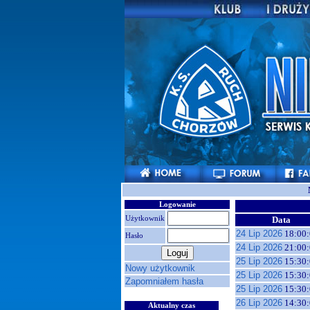
Logowanie
Użytkownik
Data
24 Lip 2026
18:00:
Hasło
24 Lip 2026
21:00:
25 Lip 2026
15:30:
Nowy użytkownik
25 Lip 2026
15:30:
Zapomniałem hasła
25 Lip 2026
15:30:
26 Lip 2026
14:30:
Aktualny czas