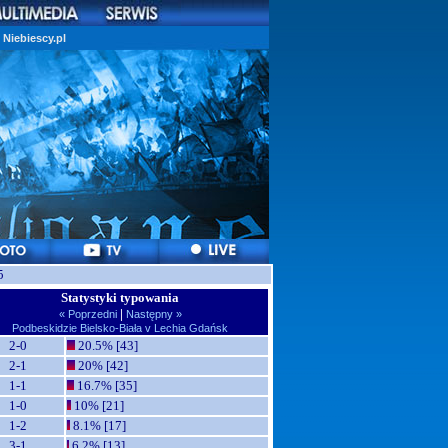
Niebiescy.pl
5
Statystyki typowania
|
« Poprzedni
Następny »
Podbeskidzie Bielsko-Biała v Lechia Gdańsk
2-0
20.5% [43]
2-1
20% [42]
1-1
16.7% [35]
1-0
10% [21]
1-2
8.1% [17]
3-1
6.2% [13]