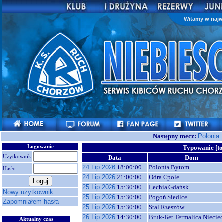
Witamy w najw
Następny mecz:
Polonia
Logowanie
Typowanie [
Użytkownik
Data
Dom
24 Lip 2026
18:00:00
Polonia Bytom
Hasło
24 Lip 2026
21:00:00
Odra Opole
25 Lip 2026
15:30:00
Lechia Gdańsk
Nowy użytkownik
25 Lip 2026
15:30:00
Pogoń Siedlce
Zapomniałem hasła
25 Lip 2026
15:30:00
Stal Rzeszów
26 Lip 2026
14:30:00
Bruk-Bet Termalica Niecie
Aktualny czas