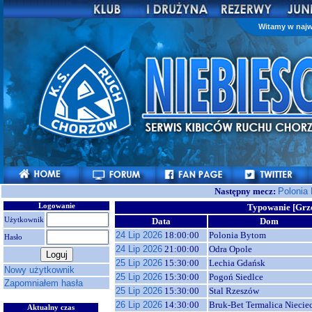
Witamy w najw
Następny mecz:
Polonia
Logowanie
Typowanie [Grz
Użytkownik
Data
Dom
24 Lip 2026
18:00:00
Polonia Bytom
Hasło
24 Lip 2026
21:00:00
Odra Opole
25 Lip 2026
15:30:00
Lechia Gdańsk
Nowy użytkownik
25 Lip 2026
15:30:00
Pogoń Siedlce
Zapomniałem hasła
25 Lip 2026
15:30:00
Stal Rzeszów
26 Lip 2026
14:30:00
Bruk-Bet Termalica Niecie
Aktualny czas