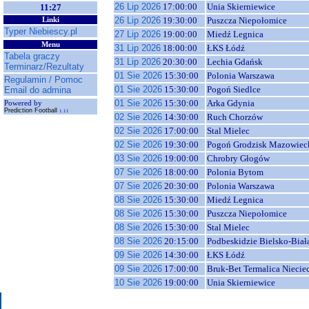
26 Lip 2026
17:00:00
Unia Skierniewice
11:27
26 Lip 2026
19:30:00
Puszcza Niepołomice
Linki
Typer Niebiescy.pl
27 Lip 2026
19:00:00
Miedź Legnica
Menu
31 Lip 2026
18:00:00
ŁKS Łódź
Tabela graczy
31 Lip 2026
20:30:00
Lechia Gdańsk
Terminarz/Rezultaty
01 Sie 2026
15:30:00
Polonia Warszawa
Regulamin / Pomoc
01 Sie 2026
15:30:00
Pogoń Siedlce
Email do admina
01 Sie 2026
15:30:00
Arka Gdynia
Powered by
Prediction Football
1.11
02 Sie 2026
14:30:00
Ruch Chorzów
02 Sie 2026
17:00:00
Stal Mielec
02 Sie 2026
19:30:00
Pogoń Grodzisk Mazowiec
03 Sie 2026
19:00:00
Chrobry Głogów
07 Sie 2026
18:00:00
Polonia Bytom
07 Sie 2026
20:30:00
Polonia Warszawa
08 Sie 2026
15:30:00
Miedź Legnica
08 Sie 2026
15:30:00
Puszcza Niepołomice
08 Sie 2026
15:30:00
Stal Mielec
08 Sie 2026
20:15:00
Podbeskidzie Bielsko-Biał
09 Sie 2026
14:30:00
ŁKS Łódź
09 Sie 2026
17:00:00
Bruk-Bet Termalica Niecie
10 Sie 2026
19:00:00
Unia Skierniewice