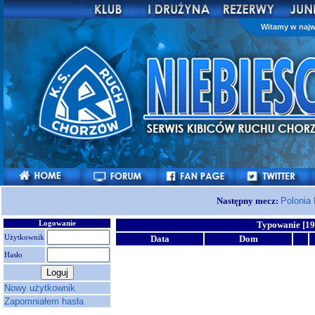
Witamy w najw
Następny mecz:
Polonia
Logowanie
Typowanie [1
Użytkownik
Data
Dom
Hasło
Nowy użytkownik
Zapomniałem hasła