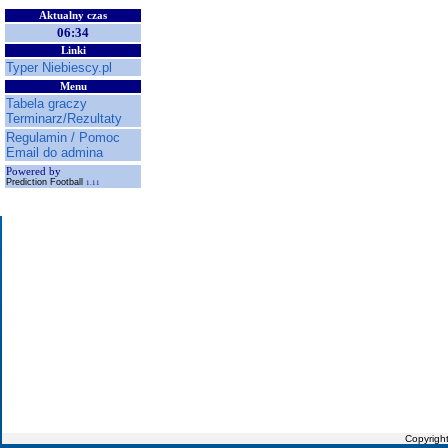
Aktualny czas
06:34
Linki
Typer Niebiescy.pl
Menu
Tabela graczy
Terminarz/Rezultaty
Regulamin / Pomoc
Email do admina
Powered by
Prediction Football
1.11
Copyrigh