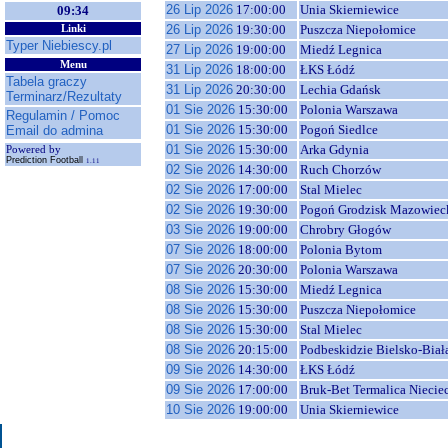
26 Lip 2026
17:00:00
Unia Skierniewice
09:34
26 Lip 2026
19:30:00
Puszcza Niepołomice
Linki
Typer Niebiescy.pl
27 Lip 2026
19:00:00
Miedź Legnica
Menu
31 Lip 2026
18:00:00
ŁKS Łódź
Tabela graczy
31 Lip 2026
20:30:00
Lechia Gdańsk
Terminarz/Rezultaty
01 Sie 2026
15:30:00
Polonia Warszawa
Regulamin / Pomoc
01 Sie 2026
15:30:00
Pogoń Siedlce
Email do admina
01 Sie 2026
15:30:00
Arka Gdynia
Powered by
Prediction Football
1.11
02 Sie 2026
14:30:00
Ruch Chorzów
02 Sie 2026
17:00:00
Stal Mielec
02 Sie 2026
19:30:00
Pogoń Grodzisk Mazowiec
03 Sie 2026
19:00:00
Chrobry Głogów
07 Sie 2026
18:00:00
Polonia Bytom
07 Sie 2026
20:30:00
Polonia Warszawa
08 Sie 2026
15:30:00
Miedź Legnica
08 Sie 2026
15:30:00
Puszcza Niepołomice
08 Sie 2026
15:30:00
Stal Mielec
08 Sie 2026
20:15:00
Podbeskidzie Bielsko-Biał
09 Sie 2026
14:30:00
ŁKS Łódź
09 Sie 2026
17:00:00
Bruk-Bet Termalica Niecie
10 Sie 2026
19:00:00
Unia Skierniewice