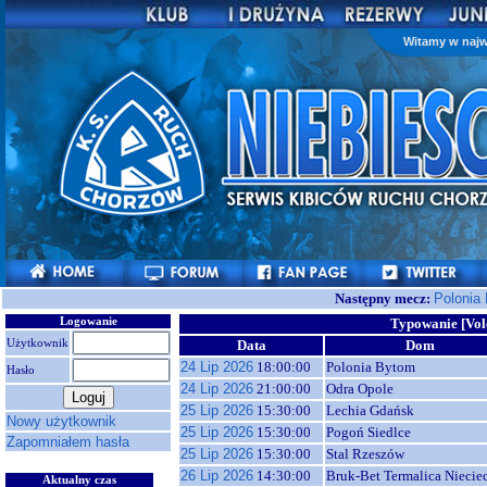
Witamy w najw
Następny mecz:
Polonia
Logowanie
Typowanie [Vol
Użytkownik
Data
Dom
24 Lip 2026
18:00:00
Polonia Bytom
Hasło
24 Lip 2026
21:00:00
Odra Opole
25 Lip 2026
15:30:00
Lechia Gdańsk
Nowy użytkownik
25 Lip 2026
15:30:00
Pogoń Siedlce
Zapomniałem hasła
25 Lip 2026
15:30:00
Stal Rzeszów
26 Lip 2026
14:30:00
Bruk-Bet Termalica Niecie
Aktualny czas