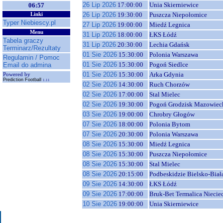
26 Lip 2026
17:00:00
Unia Skierniewice
06:57
26 Lip 2026
19:30:00
Puszcza Niepołomice
Linki
Typer Niebiescy.pl
27 Lip 2026
19:00:00
Miedź Legnica
Menu
31 Lip 2026
18:00:00
ŁKS Łódź
Tabela graczy
31 Lip 2026
20:30:00
Lechia Gdańsk
Terminarz/Rezultaty
01 Sie 2026
15:30:00
Polonia Warszawa
Regulamin / Pomoc
01 Sie 2026
15:30:00
Pogoń Siedlce
Email do admina
01 Sie 2026
15:30:00
Arka Gdynia
Powered by
Prediction Football
1.11
02 Sie 2026
14:30:00
Ruch Chorzów
02 Sie 2026
17:00:00
Stal Mielec
02 Sie 2026
19:30:00
Pogoń Grodzisk Mazowiec
03 Sie 2026
19:00:00
Chrobry Głogów
07 Sie 2026
18:00:00
Polonia Bytom
07 Sie 2026
20:30:00
Polonia Warszawa
08 Sie 2026
15:30:00
Miedź Legnica
08 Sie 2026
15:30:00
Puszcza Niepołomice
08 Sie 2026
15:30:00
Stal Mielec
08 Sie 2026
20:15:00
Podbeskidzie Bielsko-Biał
09 Sie 2026
14:30:00
ŁKS Łódź
09 Sie 2026
17:00:00
Bruk-Bet Termalica Niecie
10 Sie 2026
19:00:00
Unia Skierniewice