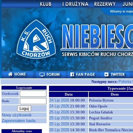
Witamy w najw
Następny mecz:
Polonia
Logowanie
Typowanie [Ja
Użytkownik
Data
Dom
24 Lip 2026
18:00:00
Polonia Bytom
Hasło
24 Lip 2026
21:00:00
Odra Opole
25 Lip 2026
15:30:00
Lechia Gdańsk
Nowy użytkownik
25 Lip 2026
15:30:00
Pogoń Siedlce
Zapomniałem hasła
25 Lip 2026
15:30:00
Stal Rzeszów
26 Lip 2026
14:30:00
Bruk-Bet Termalica Niecie
Aktualny czas