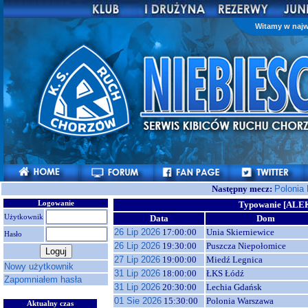
Witamy w najw
Następny mecz:
Polonia
Logowanie
Typowanie [ALE
Użytkownik
Data
Dom
26 Lip 2026
17:00:00
Unia Skierniewice
Hasło
26 Lip 2026
19:30:00
Puszcza Niepołomice
27 Lip 2026
19:00:00
Miedź Legnica
Nowy użytkownik
31 Lip 2026
18:00:00
ŁKS Łódź
Zapomniałem hasła
31 Lip 2026
20:30:00
Lechia Gdańsk
01 Sie 2026
15:30:00
Polonia Warszawa
Aktualny czas