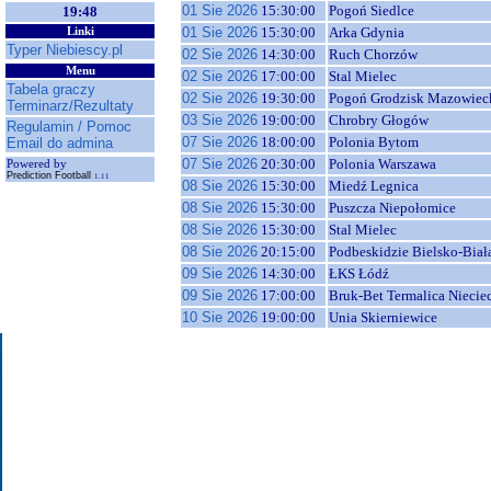
01 Sie 2026
15:30:00
Pogoń Siedlce
19:48
01 Sie 2026
15:30:00
Arka Gdynia
Linki
Typer Niebiescy.pl
02 Sie 2026
14:30:00
Ruch Chorzów
Menu
02 Sie 2026
17:00:00
Stal Mielec
Tabela graczy
02 Sie 2026
19:30:00
Pogoń Grodzisk Mazowiec
Terminarz/Rezultaty
03 Sie 2026
19:00:00
Chrobry Głogów
Regulamin / Pomoc
07 Sie 2026
18:00:00
Polonia Bytom
Email do admina
07 Sie 2026
20:30:00
Polonia Warszawa
Powered by
Prediction Football
1.11
08 Sie 2026
15:30:00
Miedź Legnica
08 Sie 2026
15:30:00
Puszcza Niepołomice
08 Sie 2026
15:30:00
Stal Mielec
08 Sie 2026
20:15:00
Podbeskidzie Bielsko-Biał
09 Sie 2026
14:30:00
ŁKS Łódź
09 Sie 2026
17:00:00
Bruk-Bet Termalica Niecie
10 Sie 2026
19:00:00
Unia Skierniewice