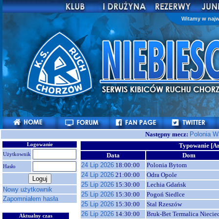
Witamy w najw
Następny mecz:
Polonia 
Logowanie
Typowanie [A
Użytkownik
Data
Dom
24 Lip 2026
18:00:00
Polonia Bytom
Hasło
24 Lip 2026
21:00:00
Odra Opole
25 Lip 2026
15:30:00
Lechia Gdańsk
Nowy użytkownik
25 Lip 2026
15:30:00
Pogoń Siedlce
Zapomniałem hasła
25 Lip 2026
15:30:00
Stal Rzeszów
26 Lip 2026
14:30:00
Bruk-Bet Termalica Niecie
Aktualny czas