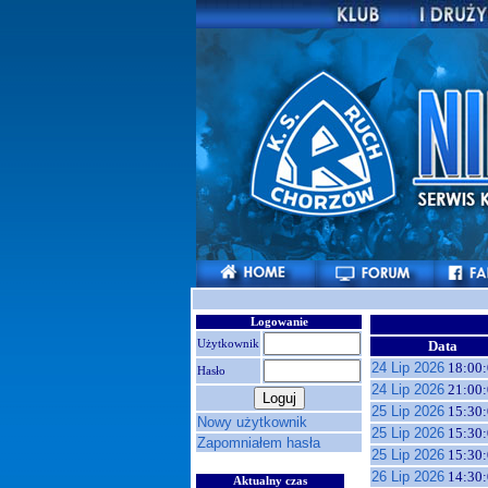
Logowanie
Użytkownik
Data
24 Lip 2026
18:00:
Hasło
24 Lip 2026
21:00:
25 Lip 2026
15:30:
Nowy użytkownik
25 Lip 2026
15:30:
Zapomniałem hasła
25 Lip 2026
15:30:
26 Lip 2026
14:30:
Aktualny czas