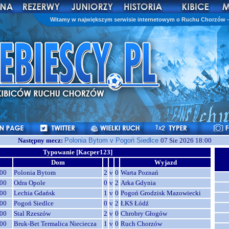
Witamy w największym serwisie internetowym o Ruchu Chorzów - 
Następny mecz:
Polonia Bytom v Pogoń Siedlce
07 Sie 2026 18:00
Typowanie [Kacper123]
Dom
Wyjazd
00
Polonia Bytom
2
v
0
Warta Poznań
00
Odra Opole
0
v
2
Arka Gdynia
00
Lechia Gdańsk
1
v
0
Pogoń Grodzisk Mazowiecki
00
Pogoń Siedlce
0
v
2
ŁKS Łódź
00
Stal Rzeszów
2
v
0
Chrobry Głogów
00
Bruk-Bet Termalica Nieciecza
1
v
0
Ruch Chorzów