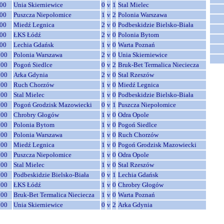
00
Unia Skierniewice
0
v
1
Stal Mielec
00
Puszcza Niepołomice
1
v
2
Polonia Warszawa
00
Miedź Legnica
2
v
0
Podbeskidzie Bielsko-Biała
00
ŁKS Łódź
2
v
0
Polonia Bytom
00
Lechia Gdańsk
1
v
0
Warta Poznań
:00
Polonia Warszawa
2
v
0
Unia Skierniewice
:00
Pogoń Siedlce
0
v
2
Bruk-Bet Termalica Nieciecza
:00
Arka Gdynia
2
v
0
Stal Rzeszów
:00
Ruch Chorzów
1
v
0
Miedź Legnica
:00
Stal Mielec
1
v
0
Podbeskidzie Bielsko-Biała
:00
Pogoń Grodzisk Mazowiecki
0
v
1
Puszcza Niepołomice
:00
Chrobry Głogów
1
v
0
Odra Opole
:00
Polonia Bytom
1
v
0
Pogoń Siedlce
:00
Polonia Warszawa
1
v
0
Ruch Chorzów
:00
Miedź Legnica
1
v
0
Pogoń Grodzisk Mazowiecki
:00
Puszcza Niepołomice
1
v
0
Odra Opole
:00
Stal Mielec
1
v
0
Stal Rzeszów
:00
Podbeskidzie Bielsko-Biała
0
v
1
Lechia Gdańsk
:00
ŁKS Łódź
1
v
0
Chrobry Głogów
:00
Bruk-Bet Termalica Nieciecza
1
v
0
Warta Poznań
:00
Unia Skierniewice
0
v
2
Arka Gdynia