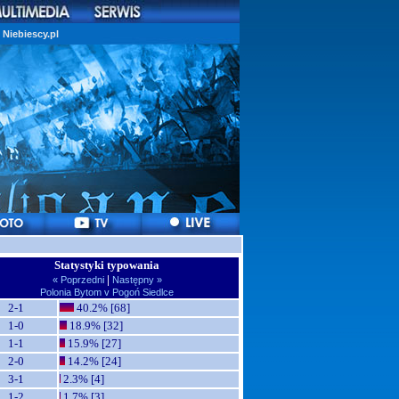
Niebiescy.pl
Statystyki typowania
|
« Poprzedni
Następny »
Polonia Bytom v Pogoń Siedlce
2-1
40.2% [68]
1-0
18.9% [32]
1-1
15.9% [27]
2-0
14.2% [24]
3-1
2.3% [4]
1-2
1.7% [3]