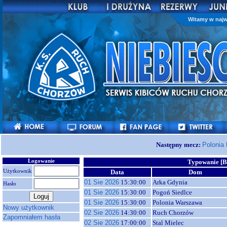
Witamy w najw
Następny mecz:
Polonia
Logowanie
Typowanie [Bł
Użytkownik
Data
Dom
01 Sie 2026
15:30:00
Arka Gdynia
Hasło
01 Sie 2026
15:30:00
Pogoń Siedlce
01 Sie 2026
15:30:00
Polonia Warszawa
Nowy użytkownik
02 Sie 2026
14:30:00
Ruch Chorzów
Zapomniałem hasła
02 Sie 2026
17:00:00
Stal Mielec