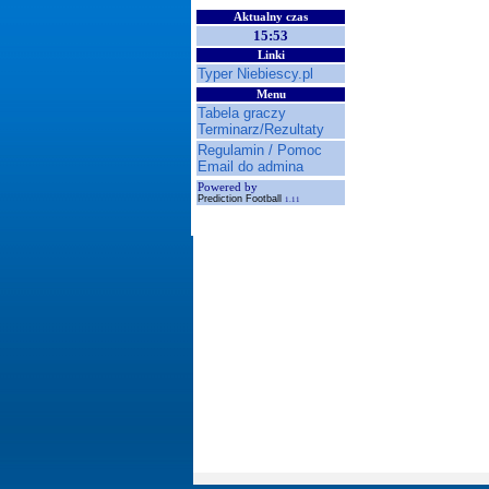
Aktualny czas
15:53
Linki
Typer Niebiescy.pl
Menu
Tabela graczy
Terminarz/Rezultaty
Regulamin / Pomoc
Email do admina
Powered by
Prediction Football
1.11