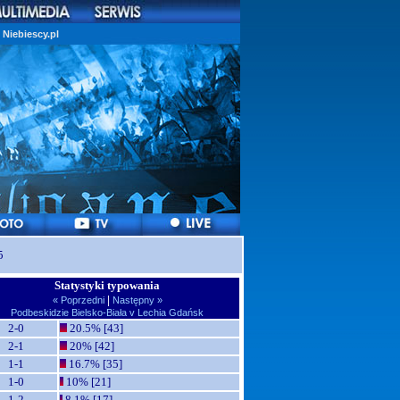
Niebiescy.pl
5
Statystyki typowania
|
« Poprzedni
Następny »
Podbeskidzie Bielsko-Biała v Lechia Gdańsk
2-0
20.5% [43]
2-1
20% [42]
1-1
16.7% [35]
1-0
10% [21]
1-2
8.1% [17]