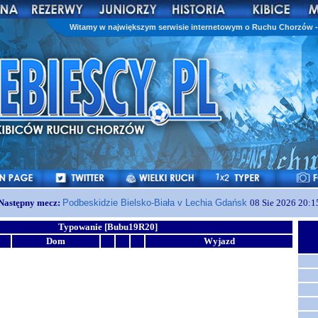
Witamy w największym serwisie internetowym o Ruchu Chorzów - 
Następny mecz:
Podbeskidzie Bielsko-Biała v Lechia Gdańsk
08 Sie 2026 20:1
Typowanie [Bubu19R20]
Dom
Wyjazd