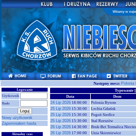
Witamy w najw
Następny mecz:
Polonia
Logowanie
Typowanie [
Użytkownik
Data
Dom
24 Lip 2026
18:00:00
Polonia Bytom
Hasło
25 Lip 2026
15:30:00
Lechia Gdańsk
25 Lip 2026
15:30:00
Pogoń Siedlce
Nowy użytkownik
25 Lip 2026
15:30:00
Stal Rzeszów
Zapomniałem hasła
26 Lip 2026
14:30:00
Bruk-Bet Termalica Niecie
26 Lip 2026
17:00:00
Unia Skierniewice
Aktualny czas