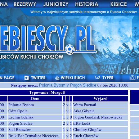
Witamy w największym serwisie internetowym o Ruchu Chorzów - 
Następny mecz:
Polonia Bytom v Pogoń Siedlce
07 Sie 2026 18:00
Typowanie [Mozgol]
Dom
Wyjazd
00
Polonia Bytom
2
v
1
Warta Poznań
00
Odra Opole
1
v
1
Arka Gdynia
00
Lechia Gdańsk
1
v
0
Pogoń Grodzisk Mazowiecki
00
Pogoń Siedlce
2
v
1
ŁKS Łódź
00
Stal Rzeszów
1
v
1
Chrobry Głogów
00
Bruk-Bet Termalica Nieciecza
1
v
2
Ruch Chorzów