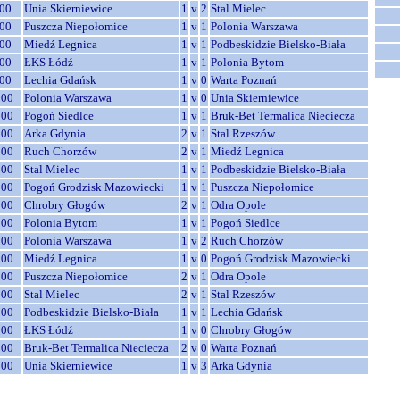
00
Unia Skierniewice
1
v
2
Stal Mielec
00
Puszcza Niepołomice
1
v
1
Polonia Warszawa
00
Miedź Legnica
1
v
1
Podbeskidzie Bielsko-Biała
00
ŁKS Łódź
1
v
1
Polonia Bytom
00
Lechia Gdańsk
1
v
0
Warta Poznań
:00
Polonia Warszawa
1
v
0
Unia Skierniewice
:00
Pogoń Siedlce
1
v
1
Bruk-Bet Termalica Nieciecza
:00
Arka Gdynia
2
v
1
Stal Rzeszów
:00
Ruch Chorzów
2
v
1
Miedź Legnica
:00
Stal Mielec
1
v
1
Podbeskidzie Bielsko-Biała
:00
Pogoń Grodzisk Mazowiecki
1
v
1
Puszcza Niepołomice
:00
Chrobry Głogów
2
v
1
Odra Opole
:00
Polonia Bytom
1
v
1
Pogoń Siedlce
:00
Polonia Warszawa
1
v
2
Ruch Chorzów
:00
Miedź Legnica
1
v
0
Pogoń Grodzisk Mazowiecki
:00
Puszcza Niepołomice
2
v
1
Odra Opole
:00
Stal Mielec
2
v
1
Stal Rzeszów
:00
Podbeskidzie Bielsko-Biała
1
v
1
Lechia Gdańsk
:00
ŁKS Łódź
1
v
0
Chrobry Głogów
:00
Bruk-Bet Termalica Nieciecza
2
v
0
Warta Poznań
:00
Unia Skierniewice
1
v
3
Arka Gdynia