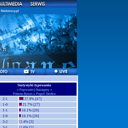
Niebiescy.pl
Statystyki typowania
|
« Poprzedni
Następny »
Polonia Bytom v Pogoń Siedlce
2-1
37.9% [47]
1-0
21.7% [27]
1-1
16.1% [20]
2-0
16.1% [20]
3-2
2.4% [3]
3-1
1.6% [2]