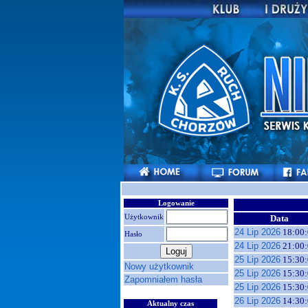
Logowanie
Użytkownik
Data
24 Lip 2026
18:00:
Hasło
24 Lip 2026
21:00:
25 Lip 2026
15:30:
Nowy użytkownik
25 Lip 2026
15:30:
Zapomniałem hasła
25 Lip 2026
15:30:
26 Lip 2026
14:30:
Aktualny czas