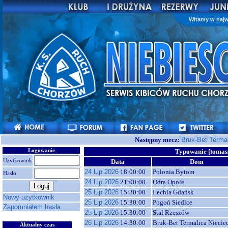
Witamy w najw
Następny mecz:
Bruk-Bet Terma
Logowanie
Typowanie [tomasz
Użytkownik
Data
Dom
24 Lip 2026
18:00:00
Polonia Bytom
Hasło
24 Lip 2026
21:00:00
Odra Opole
25 Lip 2026
15:30:00
Lechia Gdańsk
Nowy użytkownik
25 Lip 2026
15:30:00
Pogoń Siedlce
Zapomniałem hasła
25 Lip 2026
15:30:00
Stal Rzeszów
26 Lip 2026
14:30:00
Bruk-Bet Termalica Niecie
Aktualny czas