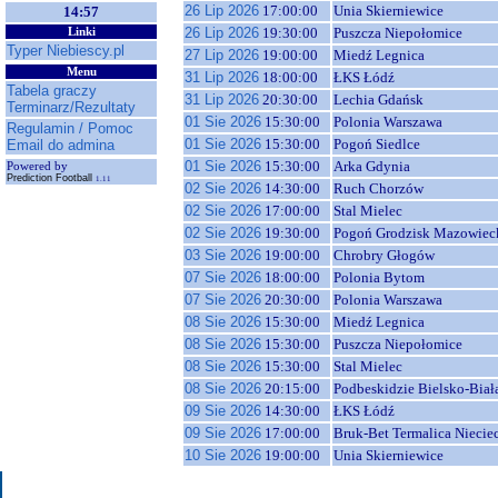
26 Lip 2026
17:00:00
Unia Skierniewice
14:57
26 Lip 2026
19:30:00
Puszcza Niepołomice
Linki
Typer Niebiescy.pl
27 Lip 2026
19:00:00
Miedź Legnica
Menu
31 Lip 2026
18:00:00
ŁKS Łódź
Tabela graczy
31 Lip 2026
20:30:00
Lechia Gdańsk
Terminarz/Rezultaty
01 Sie 2026
15:30:00
Polonia Warszawa
Regulamin / Pomoc
01 Sie 2026
15:30:00
Pogoń Siedlce
Email do admina
01 Sie 2026
15:30:00
Arka Gdynia
Powered by
Prediction Football
1.11
02 Sie 2026
14:30:00
Ruch Chorzów
02 Sie 2026
17:00:00
Stal Mielec
02 Sie 2026
19:30:00
Pogoń Grodzisk Mazowiec
03 Sie 2026
19:00:00
Chrobry Głogów
07 Sie 2026
18:00:00
Polonia Bytom
07 Sie 2026
20:30:00
Polonia Warszawa
08 Sie 2026
15:30:00
Miedź Legnica
08 Sie 2026
15:30:00
Puszcza Niepołomice
08 Sie 2026
15:30:00
Stal Mielec
08 Sie 2026
20:15:00
Podbeskidzie Bielsko-Biał
09 Sie 2026
14:30:00
ŁKS Łódź
09 Sie 2026
17:00:00
Bruk-Bet Termalica Niecie
10 Sie 2026
19:00:00
Unia Skierniewice