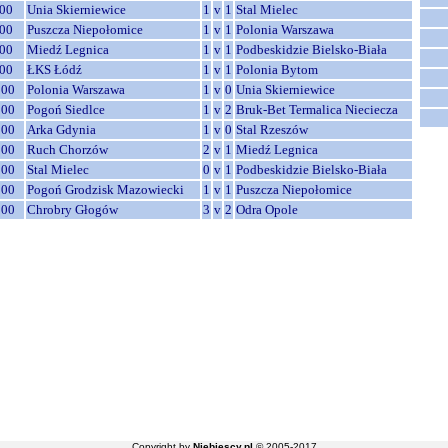
00
Unia Skierniewice
1
v
1
Stal Mielec
00
Puszcza Niepołomice
1
v
1
Polonia Warszawa
00
Miedź Legnica
1
v
1
Podbeskidzie Bielsko-Biała
00
ŁKS Łódź
1
v
1
Polonia Bytom
:00
Polonia Warszawa
1
v
0
Unia Skierniewice
:00
Pogoń Siedlce
1
v
2
Bruk-Bet Termalica Nieciecza
:00
Arka Gdynia
1
v
0
Stal Rzeszów
:00
Ruch Chorzów
2
v
1
Miedź Legnica
:00
Stal Mielec
0
v
1
Podbeskidzie Bielsko-Biała
:00
Pogoń Grodzisk Mazowiecki
1
v
1
Puszcza Niepołomice
:00
Chrobry Głogów
3
v
2
Odra Opole
Copyright by
Niebiescy.pl
© 2005-2017