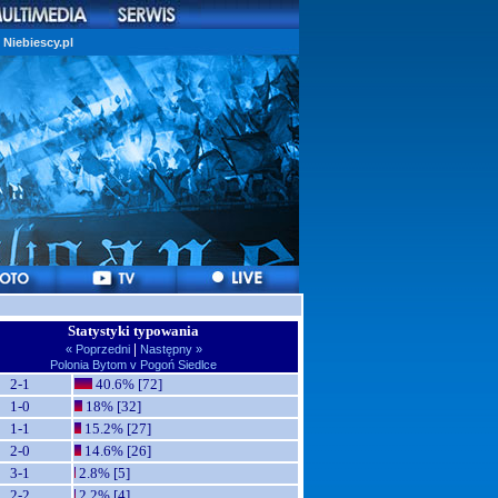
Niebiescy.pl
Statystyki typowania
|
« Poprzedni
Następny »
Polonia Bytom v Pogoń Siedlce
2-1
40.6% [72]
1-0
18% [32]
1-1
15.2% [27]
2-0
14.6% [26]
3-1
2.8% [5]
2-2
2.2% [4]