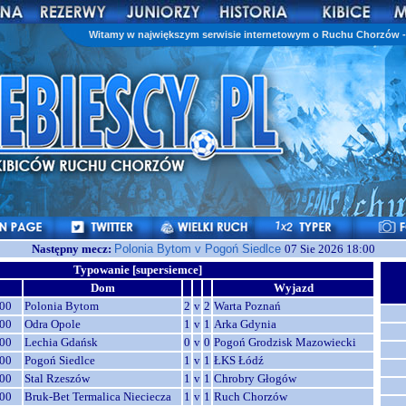
Witamy w największym serwisie internetowym o Ruchu Chorzów - 
Następny mecz:
Polonia Bytom v Pogoń Siedlce
07 Sie 2026 18:00
Typowanie [supersiemce]
Dom
Wyjazd
00
Polonia Bytom
2
v
2
Warta Poznań
00
Odra Opole
1
v
1
Arka Gdynia
00
Lechia Gdańsk
0
v
0
Pogoń Grodzisk Mazowiecki
00
Pogoń Siedlce
1
v
1
ŁKS Łódź
00
Stal Rzeszów
1
v
1
Chrobry Głogów
00
Bruk-Bet Termalica Nieciecza
1
v
1
Ruch Chorzów