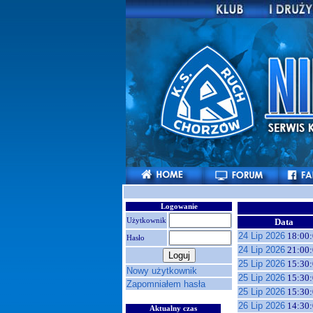
Logowanie
Użytkownik
Data
24 Lip 2026
18:00:
Hasło
24 Lip 2026
21:00:
25 Lip 2026
15:30:
Nowy użytkownik
25 Lip 2026
15:30:
Zapomniałem hasła
25 Lip 2026
15:30:
26 Lip 2026
14:30:
Aktualny czas